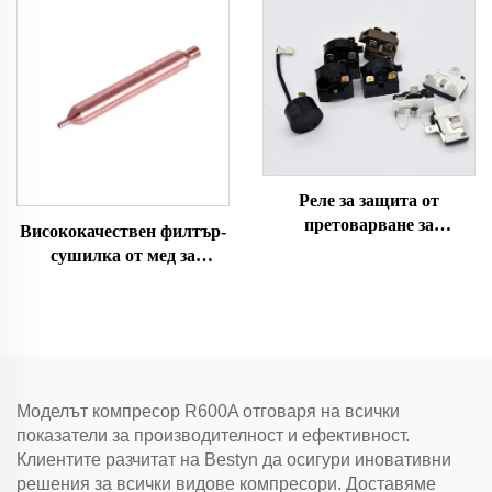
въздушни компресори
Мини спираловидни
климатици за кола
Реле за защита от
претоварване за
Висококачествен филтър-
хладилник и климатик,
сушилка от мед за
резервни части за
охлаждане и
хладилник 4TM-B
климатизация
Моделът компресор R600A отговаря на всички
показатели за производителност и ефективност.
Клиентите разчитат на Bestyn да осигури иновативни
решения за всички видове компресори. Доставяме