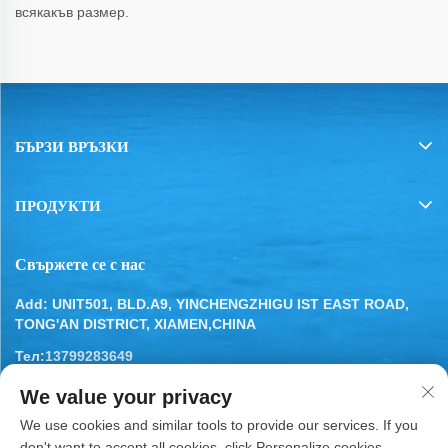
всякакъв размер.
БЪРЗИ ВРЪЗКИ
ПРОДУКТИ
Свържете се с нас
Add: UNIT501, BLD.A9, YINCHENGZHIGU IST EAST ROAD,
TONG'AN DISTRICT, XIAMEN,CHINA
Тел:
13799283649
Имейл:
[email protected]
We value your privacy
We use cookies and similar tools to provide our services. If you
don't want to accept all cookies, click Personalize cookies.