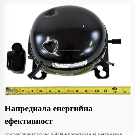
Напреднала енергийна
ефективност
Компресорният модел R600A е проектиран за максимална