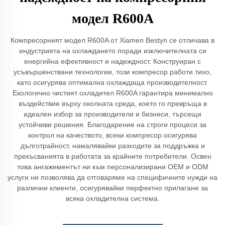
модел R600A
Компресорният модел R600A от Xiamen Bestyn се отличава в
индустрията на охлаждането поради изключителната си
енергийна ефективност и надеждност. Конструиран с
усъвършенствани технологии, този компресор работи тихо,
като осигурява оптимална охлаждаща производителност.
Екологично чистият охладител R600A гарантира минимално
въздействие върху околната среда, което го превръща в
идеален избор за производители и бизнеси, търсещи
устойчиви решения. Благодарение на строги процеси за
контрол на качеството, всеки компресор осигурява
дълготрайност, намалявайки разходите за поддръжка и
прекъсванията в работата за крайните потребители. Освен
това ангажиментът ни към персонализирани OEM и ODM
услуги ни позволява да отговаряме на специфичните нужди на
различни клиенти, осигурявайки перфектно прилагане за
всяка охладителна система.