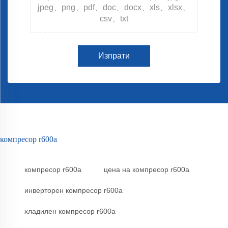
jpeg、png、pdf、doc、docx、xls、xlsx、
csv、txt
Изпрати
компресор r600a
компресор r600a
цена на компресор r600a
инверторен компресор r600a
хладилен компресор r600a