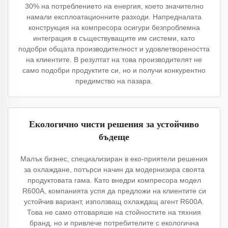
30% на потреблението на енергия, което значително
намали експлоатационните разходи. Напредналата
конструкция на компресора осигури безпроблемна
интеграция в съществуващите им системи, като
подобри общата производителност и удовлетвореността
на клиентите. В резултат на това производителят не
само подобри продуктите си, но и получи конкурентно
предимство на пазара.
Екологично чисти решения за устойчиво
бъдеще
Малък бизнес, специализиран в еко-приятели решения
за охлаждане, потърси начин да модернизира своята
продуктовата гама. Като внедри компресора модел
R600A, компанията успя да предложи на клиентите си
устойчив вариант, използващ охлаждащ агент R600A.
Това не само отговаряше на стойностите на тяхния
бранд, но и привлече потребителите с екологична