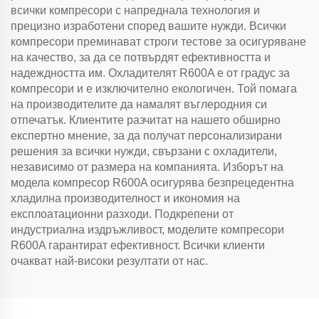
всички компресори с напреднала технология и
прецизно изработени според вашите нужди. Всички
компресори преминават строги тестове за осигуряване
на качество, за да се потвърдят ефективността и
надеждността им. Охладителят R600A е от градус за
компресори и е изключително екологичен. Той помага
на производителите да намалят въглеродния си
отпечатък. Клиентите разчитат на нашето обширно
експертно мнение, за да получат персонализирани
решения за всички нужди, свързани с охладители,
независимо от размера на компанията. Изборът на
модела компресор R600A осигурява безпрецедентна
хладилна производителност и икономия на
експлоатационни разходи. Подкрепени от
индустриална издръжливост, моделите компресори
R600A гарантират ефективност. Всички клиенти
очакват най-високи резултати от нас.