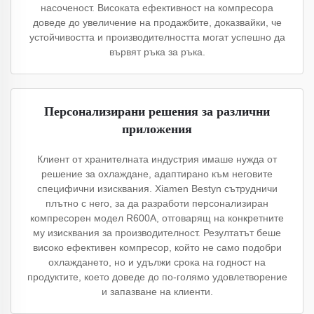
насоченост. Високата ефективност на компресора
доведе до увеличение на продажбите, доказвайки, че
устойчивостта и производителността могат успешно да
вървят ръка за ръка.
Персонализирани решения за различни
приложения
Клиент от хранителната индустрия имаше нужда от
решение за охлаждане, адаптирано към неговите
специфични изисквания. Xiamen Bestyn сътрудничи
плътно с него, за да разработи персонализиран
компресорен модел R600A, отговарящ на конкретните
му изисквания за производителност. Резултатът беше
високо ефективен компресор, който не само подобри
охлаждането, но и удължи срока на годност на
продуктите, което доведе до по-голямо удовлетворение
и запазване на клиенти.