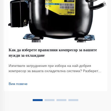
Как да изберете правилния компресор за вашите
нужди за охлаждане
Изпитвате затруднения при избора на най-добрия
компресор за вашата охладителна система? Разберете
ключови фактори като ефективност, капацитет и
поддръжка, за да направите правилния избор. Изтеглете
Виж повече
безплатния списък с критерии за избор сега.