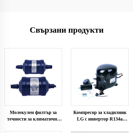
Свързани продукти
Молекулен филтър за
Компресор за хладилник
течности за климатични
LG с инвертор R134a
уреди
R600a охлаждащи агенти
1/4 Hp електрически