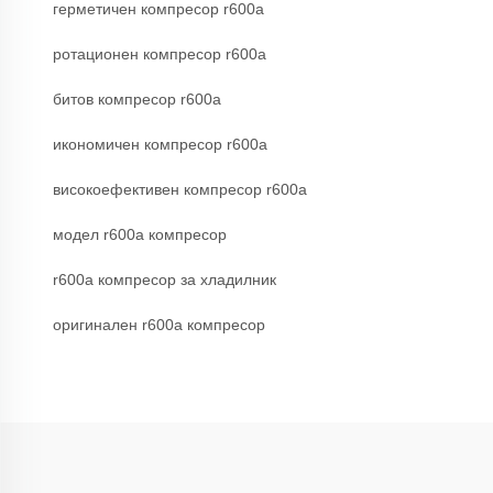
герметичен компресор r600a
ротационен компресор r600a
битов компресор r600a
икономичен компресор r600a
високоефективен компресор r600a
модел r600a компресор
r600a компресор за хладилник
оригинален r600a компресор