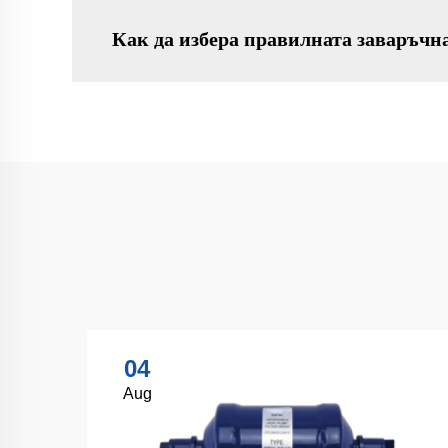
Как да избера правилната заваръчна
04
Aug