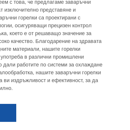
еем с това, че предлагаме заваръчни
ат изключително представяне и
аръчни горелки са проектирани с
огии, осигуряващи прецизен контрол
ка, което е от решаващо значение за
соко качество. Благодарение на здравата
дните материали, нашите горелки
 употреба в различни промишлени
 дали работите по системи за охлаждане
талообработка, нашите заваръчни горелки
а ви издръжливост и ефективност, за да
илно.