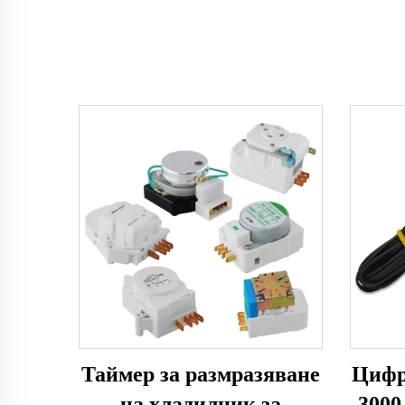
Таймер за размразяване
Цифр
на хладилник за
3000