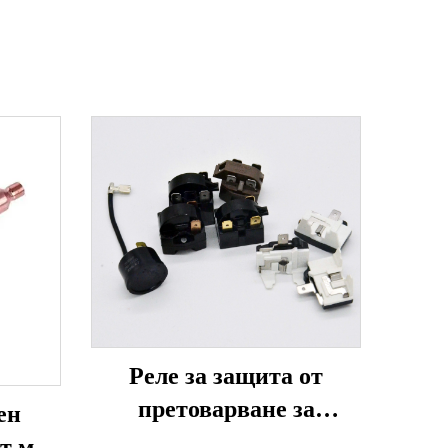
Реле за защита от
претоварване за
ен
хладилник и климатик,
т мед