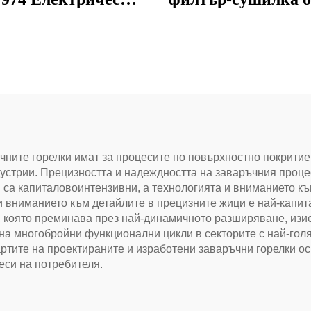
регулатор на
за охлаждане 
емпературата за
климатизаци
ашен хладилник,
студена стая за
макински уреди
чните горелки имат за процесите по повърхностно покритие
дустрии. Прецизността и надеждността на заваръчния проц
и са капиталовоинтензивни, а технологията и вниманието к
и вниманието към детайлите в прецизните жици е най-капит
, която преминава през най-динамичното разширяване, изис
на многобройни функционални цикли в секторите с най-гол
ртите на проектираните и изработени заваръчни горелки о
еси на потребителя.