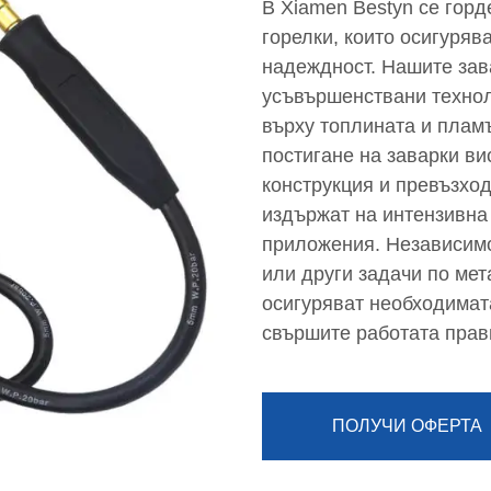
В Xiamen Bestyn се горд
горелки, които осигуряв
надеждност. Нашите зав
усъвършенствани технол
върху топлината и пламъ
постигане на заварки ви
конструкция и превъзхо
издържат на интензивна
приложения. Независимо
или други задачи по ме
осигуряват необходимат
свършите работата прав
ПОЛУЧИ ОФЕРТА