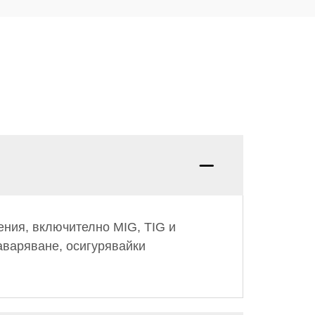
ения, включително MIG, TIG и
заваряване, осигурявайки