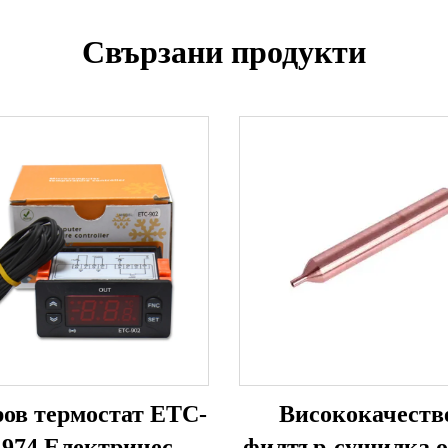
Свързани продукти
ов термостат ETC-
Висококачеств
 974 Електрически
филтър-сушилка о