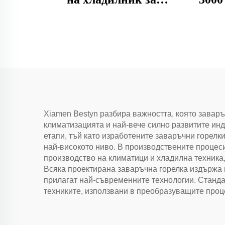
замразителна камера
т
дом
до
Xiamen Bestyn разбира важността, която заваръ
климатизацията и най-вече силно развитите ин
етапи, тъй като изработените заваръчни горелк
най-високото ниво. В производствените процес
производство на климатици и хладилна техника
Всяка проектирана заваръчна горелка издържа 
прилагат най-съвременните технологии. Станда
техниките, използвани в преобразуващите проц