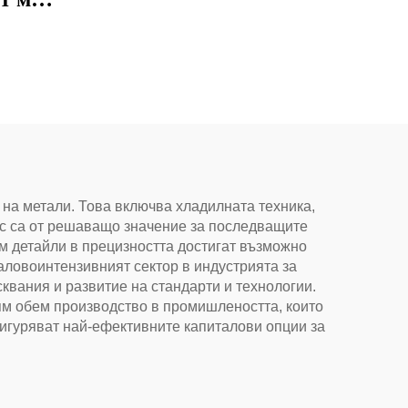
резервни части за
и
хладилник 4TM-B
я
 на метали. Това включва хладилната техника,
ес са от решаващо значение за последващите
ъм детайли в прецизността достигат възможно
аловоинтензивният сектор в индустрията за
квания и развитие на стандарти и технологии.
ям обем производство в промишлеността, които
сигуряват най-ефективните капиталови опции за