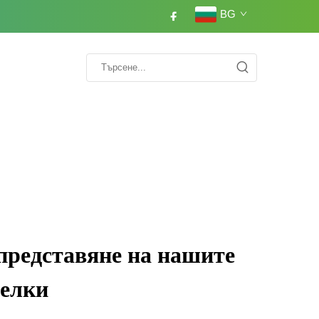
BG
представяне на нашите
релки