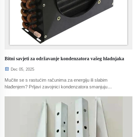
Bitni savjeti za održavanje kondenzatora vašeg hladnjaka
Dec 05, 2025
Mučite se s rastućim računima za energiju ili slabim
hlađenjem? Prljavi zavojnici kondenzatora smanjuju
učinkovitost za 22% i povećavaju rizik od kvara kompresora.
Saznajte dokazane savjete za čišćenje i održavanje —
uštedite 120 USD/god. i produljite vijek trajanja hladnjaka.
Započnite već danas.