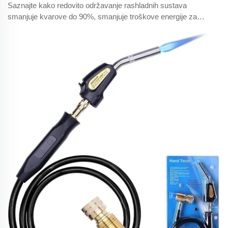
Saznajte kako redovito održavanje rashladnih sustava
smanjuje kvarove do 90%, smanjuje troškove energije za
30% i osigurava sukladnost s propisima o sigurnosti hrane.
Naučite najbolje prakse i povećajte povrat ulaganja –
preuzmite potpuni vodič već danas.