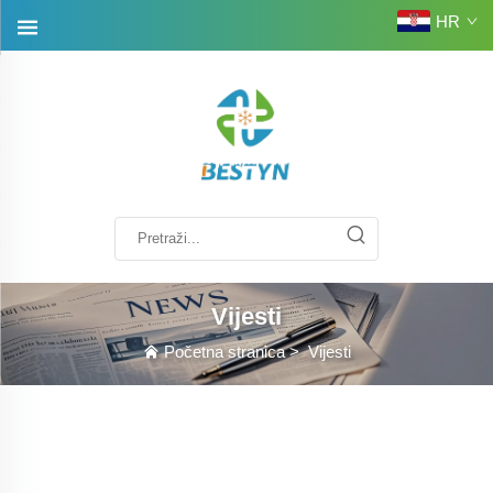
HR
Vijesti
Početna stranica
>
Vijesti