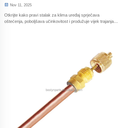
Nov 11, 2025
Otkrijte kako pravi stalak za klima uređaj sprječava
oštećenja, poboljšava učinkovitost i produžuje vijek trajanja
sustava. Naučite ključne značajke poput nosivosti, materijala
i ventilacije. Dobijte stručne savjete za instalaciju.