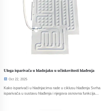
Uloga isparivača u hladnjaku u učinkovitosti hlađenja
Oct 22, 2025
Kako isparivači u hladnjacima rade u ciklusu hlađenja Svrha
isparivača u sustavu hlađenja i njegova osnovna funkcija
Isparivač unutar hladnjaka djeluje kao glavni dio u kojem se
toplina prenosi van. U osnovi, on preuzima toplinu iz
unutrašnjosti...