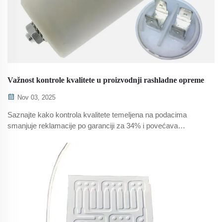
Važnost kontrole kvalitete u proizvodnji rashladne opreme
Nov 03, 2025
Saznajte kako kontrola kvalitete temeljena na podacima
smanjuje reklamacije po garanciji za 34% i povećava
pouzdanost. Ispunite standarde AHRI, ASHRAE i ISO kako
biste spriječili skupocene povrate proizvoda. Saznajte više.