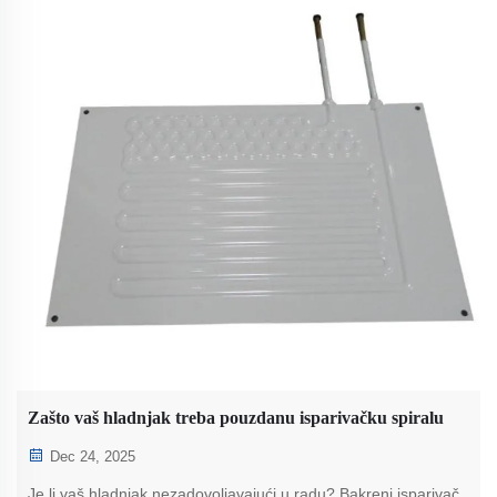
Zašto vaš hladnjak treba pouzdanu isparivačku spiralu
Dec 24, 2025
Je li vaš hladnjak nezadovoljavajući u radu? Bakreni isparivač