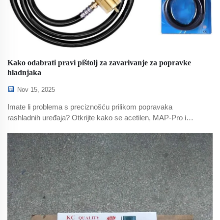
Kako odabrati pravi pištolj za zavarivanje za popravke
hladnjaka
Nov 15, 2025
Imate li problema s preciznošću prilikom popravaka
rashladnih uređaja? Otkrijte kako se acetilen, MAP-Pro i
propanski gorionici uspoređuju po temperaturi, sigurnosti i
prijenosnosti. Pronađite pravi alat za čisto i učinkovito
lemljenje – pogledajte potpuni vodič već sada.