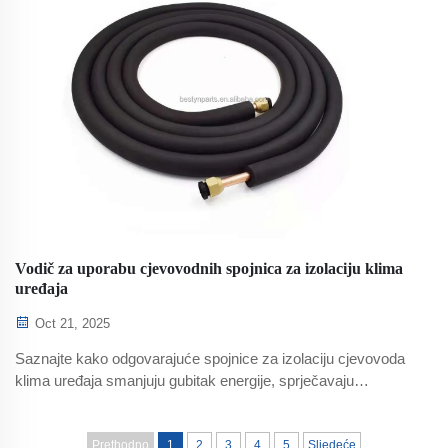
Vodič za uporabu cjevovodnih spojnica za izolaciju klima
uređaja
Oct 21, 2025
Saznajte kako odgovarajuće spojnice za izolaciju cjevovoda
klima uređaja smanjuju gubitak energije, sprječavaju
kondenzaciju i štede do 15% na troškovima HVAC sustava.
Naučite najbolje prakse za postavljanje i odabir materijala.
Preuzmite potpuni vodič već danas.
Prethodno
1
2
3
4
5
Sljedeće