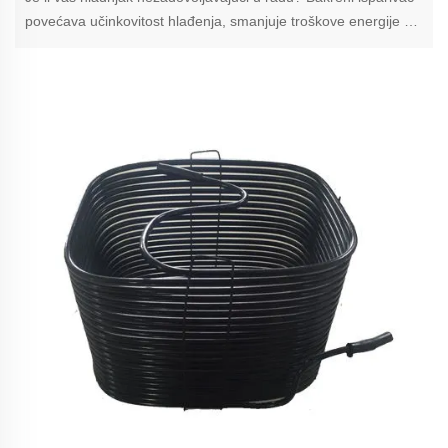
povećava učinkovitost hlađenja, smanjuje troškove energije do
12% i sprječava pokvaru hrane. Saznajte kako ga održavati.