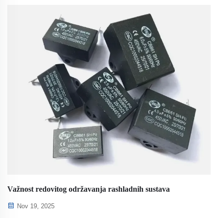
uređaje s regulacijom visine povećavaju učinkovitost,
smanjuju radne troškove za 29% i smanjuju potrošnju
energije za 16%. Pogledajte stvarne podatke iz Seoula i
Barcelone.
Važnost redovitog održavanja rashladnih sustava
Nov 19, 2025