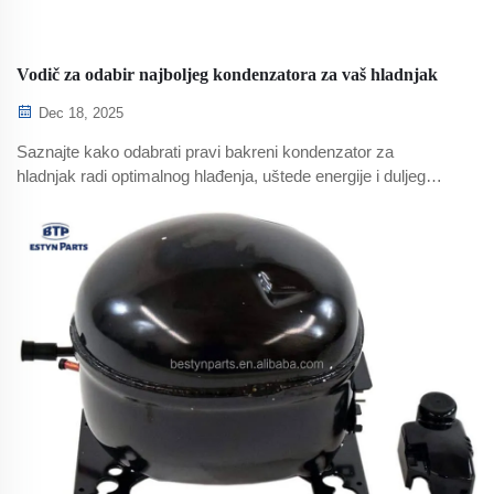
Vodič za odabir najboljeg kondenzatora za vaš hladnjak
Dec 18, 2025
Saznajte kako odabrati pravi bakreni kondenzator za
hladnjak radi optimalnog hlađenja, uštede energije i duljeg
vijeka trajanja. Usporedite vrste, učinkovitost i troškove.
Preuzmite svoj vodič već sada.