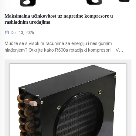
Maksimalna učinkovitost uz napredne kompresore u
rashladnim uređajima
Dec 13, 2025
Mučite se s visokim računima za energiju i nesigurnim
hlađenjem? Otkrijte kako R600a rotacijski kompresori + VSD
smanjuju potrošnju energije za 18,7–40%, produljuju vijek
trajanja opreme i smanjuju ukupne troškove posjedovanja.
Preuzmite vodič za učinkovitost.