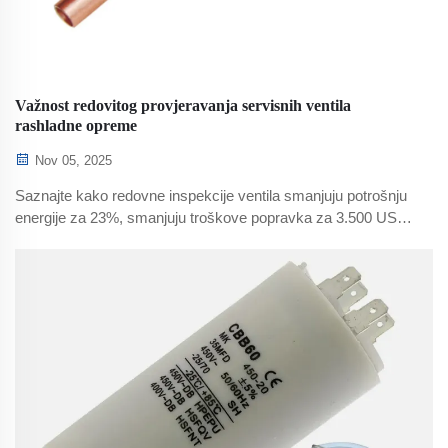
Važnost redovitog provjeravanja servisnih ventila
rashladne opreme
Nov 05, 2025
Saznajte kako redovne inspekcije ventila smanjuju potrošnju
energije za 23%, smanjuju troškove popravka za 3.500 USD
i sprječavaju 67% nužnih kvarova. Upoznajte najbolje prakse
za sukladnost i učinkovitost.