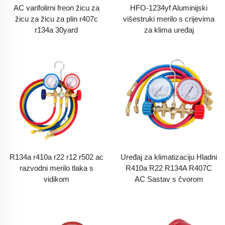
AC varifolirni freon žicu za
HFO-1234yf Aluminijski
žicu za žicu za plin r407c
višestruki merilo s crijevima
r134a 30yard
za klima uređaj
R134a r410a r22 r12 r502 ac
Uređaj za klimatizaciju Hladni
razvodni merilo tlaka s
R410a R22 R134A R407C
vidikom
AC Sastav s čvorom