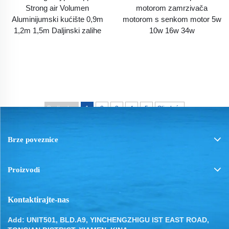
Strong air Volumen
motorom zamrzivača
Aluminijumski kućište 0,9m
motorom s senkom motor 5w
1,2m 1,5m Daljinski zalihe
10w 16w 34w
Prethodno
1
2
3
4
5
Sljedeće
Brze poveznice
Proizvodi
Kontaktirajte-nas
Add: UNIT501, BLD.A9, YINCHENGZHIGU IST EAST ROAD,