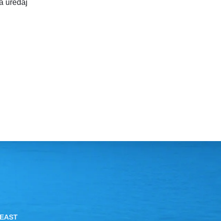
a uređaj
 EAST