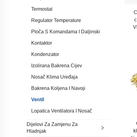
Termostat
C
c
Regulator Temperature
V
Ploča S Komandama I Daljinski
Kontaktor
Kondenzator
Izolirana Bakrena Cijev
Nosač Klima Uređaja
Bakrena Koljena I Navoji
Ventil
Lopatica Ventilatora I Nosač
Dijelovi Za Zamjenu Za
k
Hladnjak