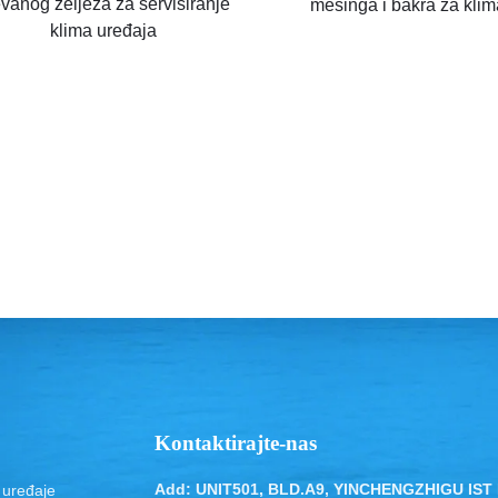
jevanog željeza za servisiranje
mesinga i bakra za klim
klima uređaja
Kontaktirajte-nas
Add: UNIT501, BLD.A9, YINCHENGZHIGU IST
a uređaje