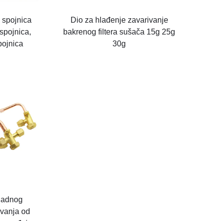
, spojnica
Dio za hlađenje zavarivanje
spojnica,
bakrenog filtera sušača 15g 25g
pojnica
30g
hladnog
avanja od