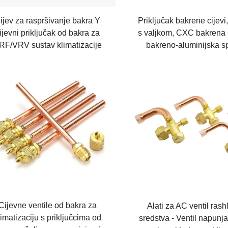
ijev za raspršivanje bakra Y
Priključak bakrene cijevi
ijevni priključak od bakra za
s valjkom, CXC bakrena 
RF/VRV sustav klimatizacije
bakreno-aluminijska s
Cijevne ventile od bakra za
Alati za AC ventil ras
limatizaciju s priključcima od
sredstva - Ventil napunj