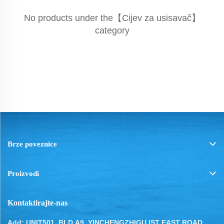
No products under the【Cijev za usisavač】
category
Brze poveznice
Proizvodi
Kontaktirajte-nas
Add: UNIT501, BLD.A9, YINCHENGZHIGU IST EAST ROAD,