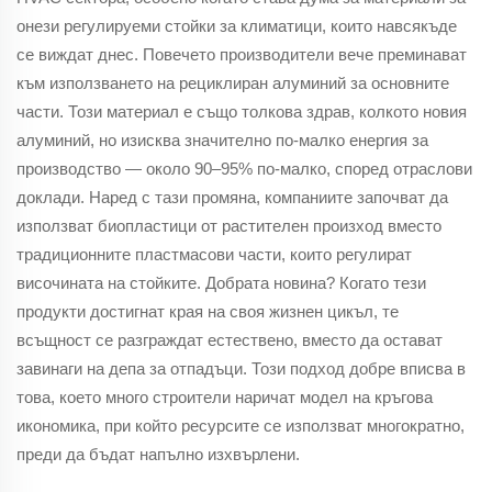
онези регулируеми стойки за климатици, които навсякъде
се виждат днес. Повечето производители вече преминават
към използването на рециклиран алуминий за основните
части. Този материал е също толкова здрав, колкото новия
алуминий, но изисква значително по-малко енергия за
производство — около 90–95% по-малко, според отраслови
доклади. Наред с тази промяна, компаниите започват да
използват биопластици от растителен произход вместо
традиционните пластмасови части, които регулират
височината на стойките. Добрата новина? Когато тези
продукти достигнат края на своя жизнен цикъл, те
всъщност се разграждат естествено, вместо да остават
завинаги на депа за отпадъци. Този подход добре вписва в
това, което много строители наричат модел на кръгова
икономика, при който ресурсите се използват многократно,
преди да бъдат напълно изхвърлени.