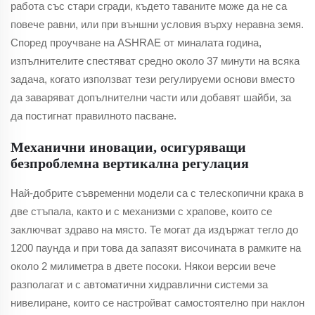
работа със стари сгради, където таваните може да не са
повече равни, или при външни условия върху неравна земя.
Според проучване на ASHRAE от миналата година,
изпълнителите спестяват средно около 37 минути на всяка
задача, когато използват тези регулируеми основи вместо
да заваряват допълнителни части или добавят шайби, за
да постигнат правилното пасване.
Механични иновации, осигуряващи
безпроблемна вертикална регулация
Най-добрите съвременни модели са с телескопични крака в
две стъпала, както и с механизми с храпове, които се
заключват здраво на място. Те могат да издържат тегло до
1200 паунда и при това да запазят височината в рамките на
около 2 милиметра в двете посоки. Някои версии вече
разполагат и с автоматични хидравлични системи за
нивелиране, които се настройват самостоятелно при наклон