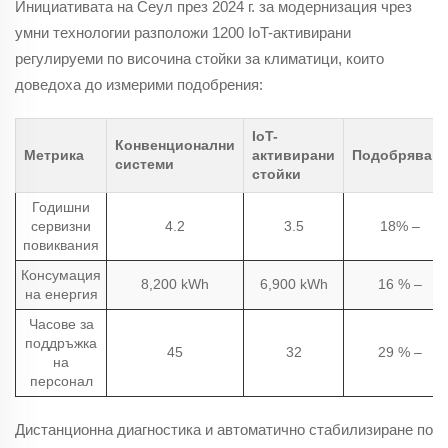
Инициативата на Сеул през 2024 г. за модернизация чрез
умни технологии разположи 1200 IoT-активирани
регулируеми по височина стойки за климатици, които
доведоха до измерими подобрения:
IoT-
Конвенционални
Метрика
активирани
Подобряване
системи
стойки
Годишни
сервизни
4.2
3.5
18% –
повиквания
Консумация
8,200 kWh
6,900 kWh
16 % –
на енергия
Часове за
поддръжка
45
32
29 % –
на
персонал
Дистанционна диагностика и автоматично стабилизиране по