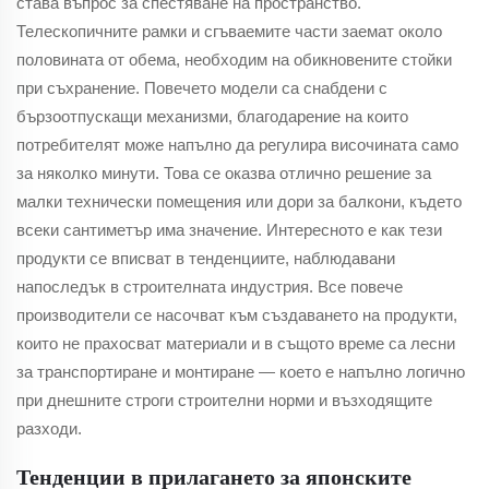
става въпрос за спестяване на пространство.
Телескопичните рамки и сгъваемите части заемат около
половината от обема, необходим на обикновените стойки
при съхранение. Повечето модели са снабдени с
бързоотпускащи механизми, благодарение на които
потребителят може напълно да регулира височината само
за няколко минути. Това се оказва отлично решение за
малки технически помещения или дори за балкони, където
всеки сантиметър има значение. Интересното е как тези
продукти се вписват в тенденциите, наблюдавани
напоследък в строителната индустрия. Все повече
производители се насочват към създаването на продукти,
които не прахосват материали и в същото време са лесни
за транспортиране и монтиране — което е напълно логично
при днешните строги строителни норми и възходящите
разходи.
Тенденции в прилагането за японските