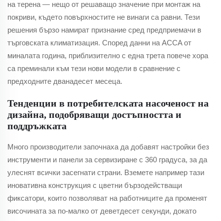
на терена — нещо от решаващо значение при монтаж на
покриви, където повърхностите не винаги са равни. Тези
решения бързо намират признание сред предприемачи в
търговската климатизация. Според данни на ACCA от
миналата година, приблизително с една трета повече хора
са преминали към тези нови модели в сравнение с
предходните дванадесет месеца.
Тенденции в потребителската насоченост на
дизайна, подобряващи достъпността и
поддръжката
Много производители започнаха да добавят настройки без
инструменти и панели за сервизиране с 360 градуса, за да
улеснят всички засегнати страни. Вземете например тази
иновативна конструкция с цветни бързодействащи
фиксатори, които позволяват на работниците да променят
височината за по-малко от деветдесет секунди, докато