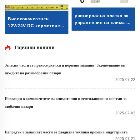
универсална платка за
Висококачествен
управление на клима 3
12V/24V DC херметичен
скорости универсална
компресор R600A за
платка за управление
рефрижераторни части
на климатик
за монтиране в
Горчиви новини
универсална платка за
превозни средства
управление на клима за
разделен климатик
Запасни части за прахосмукачки и перални машини: Задоволяване на
нуждите на разнообразни пазари
2025-07-22
Иновации в компонентите на климатични и вентилационни системи за
глобални пазари
2025-07-02
Напредък в запасните части за хладилна техника променя индустрията
2025-07-21