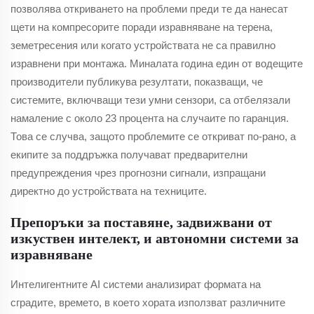
позволява откриването на проблеми преди те да нанесат
щети на компресорите поради изравняване на терена,
земетресения или когато устройствата не са правилно
изравнени при монтажа. Миналата година един от водещите
производители публикува резултати, показващи, че
системите, включващи тези умни сензори, са отбелязали
намаление с около 23 процента на случаите по гаранция.
Това се случва, защото проблемите се откриват по-рано, а
екипите за поддръжка получават предварителни
предупреждения чрез прогнозни сигнали, изпращани
директно до устройствата на техниците.
Препоръки за поставяне, задвижвани от
изкуствен интелект, и автономни системи за
изравняване
Интелигентните AI системи анализират формата на
сградите, времето, в което хората използват различните