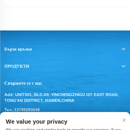
Бързи връзки
ПРОДУКТИ
Свържете се с нас
Add: UNIT501, BLD.A9, YINCHENGZHIGU IST EAST ROAD,
TONG'AN DISTRICT, XIAMEN,CHINA
Тел.:
13799283649
Имейл:
[email protected]
We value your privacy
We use cookies and similar tools to provide our services. If you