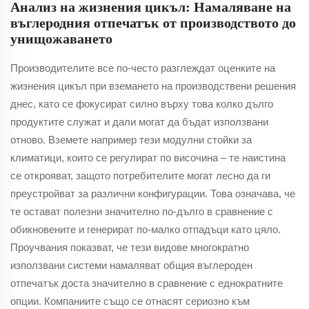
Анализ на жизнения цикъл: Намаляване на
въглеродния отпечатък от производството до
унищожаването
Производителите все по-често разглеждат оценките на
жизнения цикъл при вземането на производствени решения
днес, като се фокусират силно върху това колко дълго
продуктите служат и дали могат да бъдат използвани
отново. Вземете например тези модулни стойки за
климатици, които се регулират по височина – те наистина
се открояват, защото потребителите могат лесно да ги
преустройват за различни конфигурации. Това означава, че
те остават полезни значително по-дълго в сравнение с
обикновените и генерират по-малко отпадъци като цяло.
Проучвания показват, че тези видове многократно
използвани системи намаляват общия въглероден
отпечатък доста значително в сравнение с еднократните
опции. Компаниите също се отнасят сериозно към