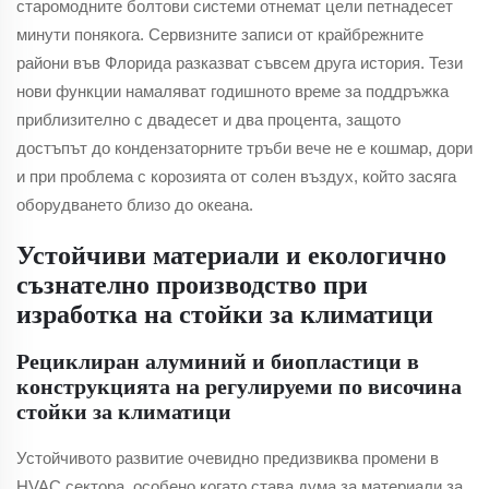
старомодните болтови системи отнемат цели петнадесет
минути понякога. Сервизните записи от крайбрежните
райони във Флорида разказват съвсем друга история. Тези
нови функции намаляват годишното време за поддръжка
приблизително с двадесет и два процента, защото
достъпът до кондензаторните тръби вече не е кошмар, дори
и при проблема с корозията от солен въздух, който засяга
оборудването близо до океана.
Устойчиви материали и екологично
съзнателно производство при
изработка на стойки за климатици
Рециклиран алуминий и биопластици в
конструкцията на регулируеми по височина
стойки за климатици
Устойчивото развитие очевидно предизвиква промени в
HVAC сектора, особено когато става дума за материали за