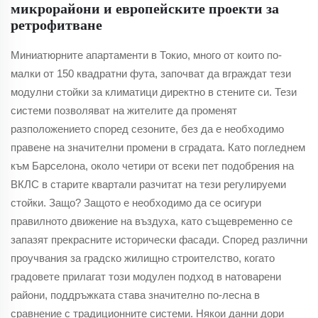
микрорайони и европейските проекти за
ретрофитване
Миниатюрните апартаменти в Токио, много от които по-
малки от 150 квадратни фута, започват да вграждат тези
модулни стойки за климатици директно в стените си. Тези
системи позволяват на жителите да променят
разположението според сезоните, без да е необходимо
правене на значителни промени в сградата. Като погледнем
към Барселона, около четири от всеки пет подобрения на
ВКЛС в старите квартали разчитат на тези регулируеми
стойки. Защо? Защото е необходимо да се осигури
правилното движение на въздуха, като същевременно се
запазят прекрасните исторически фасади. Според различни
проучвания за градско жилищно строителство, когато
градовете прилагат този модулен подход в натоварени
райони, поддръжката става значително по-лесна в
сравнение с традиционните системи. Някои данни дори