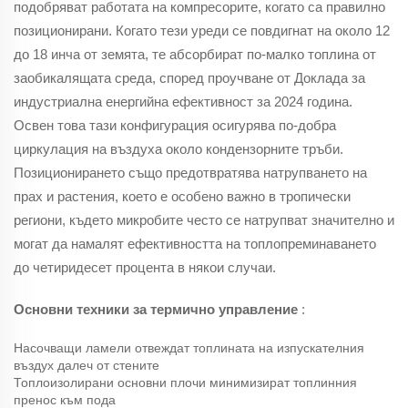
подобряват работата на компресорите, когато са правилно
позиционирани. Когато тези уреди се повдигнат на около 12
до 18 инча от земята, те абсорбират по-малко топлина от
заобикалящата среда, според проучване от Доклада за
индустриална енергийна ефективност за 2024 година.
Освен това тази конфигурация осигурява по-добра
циркулация на въздуха около кондензорните тръби.
Позиционирането също предотвратява натрупването на
прах и растения, което е особено важно в тропически
региони, където микробите често се натрупват значително и
могат да намалят ефективността на топлопреминаването
до четиридесет процента в някои случаи.
Основни техники за термично управление
:
Насочващи ламели отвеждат топлината на изпускателния
въздух далеч от стените
Топлоизолирани основни плочи минимизират топлинния
пренос към пода