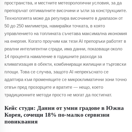
пространства, и местните метеорологични условия, за да
препоръчат оптималните височини и ъгли за конструкциите.
Технологията може да регулира височините в диапазон от
50 до 250 милиметра, намирайки точката, в която
управлението на топлината съчетава максимална икономия
на енергия. Когато проучим как тези AI препоръки работят в
реални интелигентни сгради, има данни, показващи около
14 процента намаление в годишните разходи за
климатизация в обекти, комбиниращи жилищни и търговски
площи. Това се случва, защото AI непрекъснато се
адаптира към променящите се микроклиматични зони точно
отвън пред прозорците и вратите — нещо, което
традиционните методи просто не могат да постигнат.
Кейс студи: Данни от умни градове в Южна
Корея, сочещи 18% по-малко сервизни
повиквания