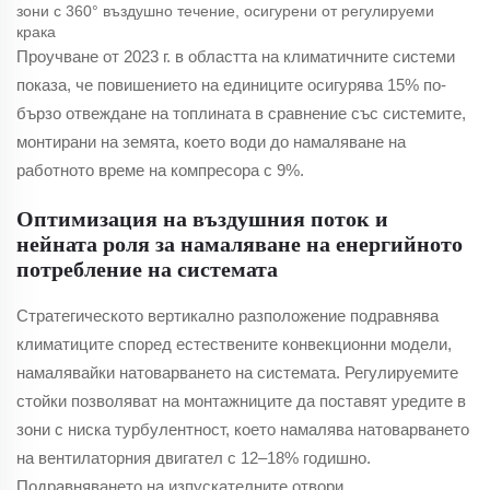
зони с 360° въздушно течение, осигурени от регулируеми
крака
Проучване от 2023 г. в областта на климатичните системи
показа, че повишението на единиците осигурява 15% по-
бързо отвеждане на топлината в сравнение със системите,
монтирани на земята, което води до намаляване на
работното време на компресора с 9%.
Оптимизация на въздушния поток и
нейната роля за намаляване на енергийното
потребление на системата
Стратегическото вертикално разположение подравнява
климатиците според естествените конвекционни модели,
намалявайки натоварването на системата. Регулируемите
стойки позволяват на монтажниците да поставят уредите в
зони с ниска турбулентност, което намалява натоварването
на вентилаторния двигател с 12–18% годишно.
Подравняването на изпускателните отвори