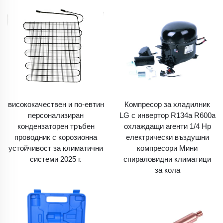
висококачествен и по-евтин
Компресор за хладилник
персонализиран
LG с инвертор R134a R600a
кондензаторен тръбен
охлаждащи агенти 1/4 Hp
проводник с корозионна
електрически въздушни
устойчивост за климатични
компресори Мини
системи 2025 г.
спираловидни климатици
за кола