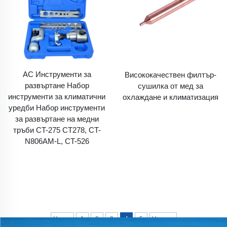
AC Инструменти за
Висококачествен филтър-
развъртане Набор
сушилка от мед за
инструменти за климатични
охлаждане и климатизация
уредби Набор инструменти
за развъртане на медни
тръби CT-275 CT278, CT-
N806AM-L, CT-526
Назад
1
2
3
4
5
Напред