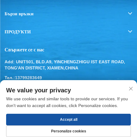
Бързи връзки
ПРОДУКТИ
Свържете се с нас
Add: UNIT501, BLD.A9, YINCHENGZHIGU IST EAST ROAD,
TONG'AN DISTRICT, XIAMEN,CHINA
Тел.:
13799283649
Имейл:
[email protected]
We value your privacy
We use cookies and similar tools to provide our services. If you
don't want to accept all cookies, click Personalize cookies.
Accept all
Всички права запазени © 2025 от XIAMEN BESTYN
REFRIGERATION PARTS CO., LTD.
Политика за
Personalize cookies
поверителност