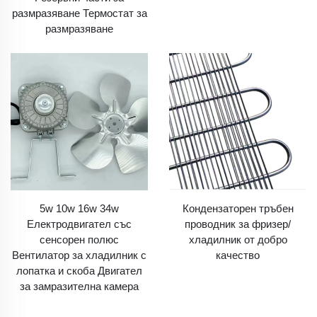
размразяване Термостат за
размразяване
5w 10w 16w 34w
Кондензаторен тръбен
Електродвигател със
проводник за фризер/
сенсорен полюс
хладилник от добро
Вентилатор за хладилник с
качество
лопатка и скоба Двигател
за замразителна камера