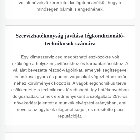
voltak növekvő keresletet kielégíteni anélkül, hogy a
minőségen bármit is engednének.
Szervizhatékonyság javítása légkondicionáló-
technikusok számára
Egy klímaszerviz cég megbízható eszközökre volt
szüksége a helyszíni javításokhoz és karbantartásokhoz. A
vállalat bevezette rézcső-vágóinkat, amelyek segítségével
technikusai gyors és pontos vágásokat végezhetnek akár
nehéz körülmények között is. A vágók ergonomikus terve
csökkentette a technikusok fáradtságát, így hatékonyabban
dolgozhattak. Ennek eredményeként a szolgáltató 25%-os
növekedést jelentett a munkák elvégzési arányában, ami
növelte az ügyfelek elégedettségét, és erősítette piaci
reputációját.