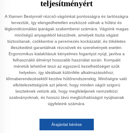
teljesítményért
A Xiamen Bestynnél rézcső-vágóinkat pontosságra és tartósságra
terveztük, így elengedhetetlen eszközzé válnak a hűtési és
légkondicionálási iparágak szakemberei számára. Vágóink magas
minőségű anyagokból készülnek, amelyek tiszta vágást
biztosítanak, csökkentve a peremezés kockázatát, és tökéletes
illeszkedést garantálnak rézcsövek és szerelvények esetén.
Ergonomikus kialakításuk kényelmes fogantyút nyújt, javítva a
felhasználói élményt hosszabb használat során. Kompakt
méretük lehetővé teszi az egyszerű kezelhetőséget szűk
helyeken, így ideálisak különféle alkalmazásokhoz,
klímaberendezésektől kezdve hűtőrendszerekig. Minőségre való
elkötelezettségünk azt jelenti, hogy minden vágót szigorú
teszteknek vetünk alá, hogy megfeleljenek nemzetközi
szabványoknak, és hosszú távú megbízhatóságot nyújtsanak
ügyfeleink számára.
Árajánlat kérése