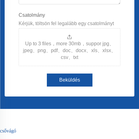
Csatolmány
Kérjük, töltsön fel legalább egy csatolmányt
Up to 3 files，more 30mb，suppor jpg、
jpeg、png、pdf、doc、docx、xls、xlsx、
csv、txt
Beküldés
csővágó