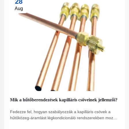
28
Aug
Mik a hűtőberendezések kapilláris csöveinek jellemzői?
Fedezze fel, hogyan szabályozzák a kapilláris csövek a
hűtőközeg-áramlást légkondicionáló rendszerekben mozgó
alkatrészek nélkül. Ismerje meg a nyomásesést, a tervezési