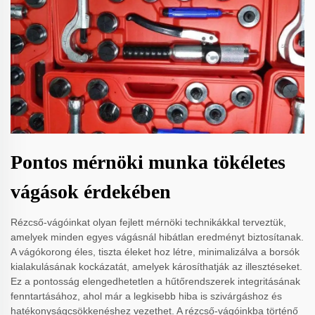
Pontos mérnöki munka tökéletes
vágások érdekében
Rézcső-vágóinkat olyan fejlett mérnöki technikákkal terveztük,
amelyek minden egyes vágásnál hibátlan eredményt biztosítanak.
A vágókorong éles, tiszta éleket hoz létre, minimalizálva a borsók
kialakulásának kockázatát, amelyek károsíthatják az illesztéseket.
Ez a pontosság elengedhetetlen a hűtőrendszerek integritásának
fenntartásához, ahol már a legkisebb hiba is szivárgáshoz és
hatékonyságcsökkenéshez vezethet. A rézcső-vágóinkba történő