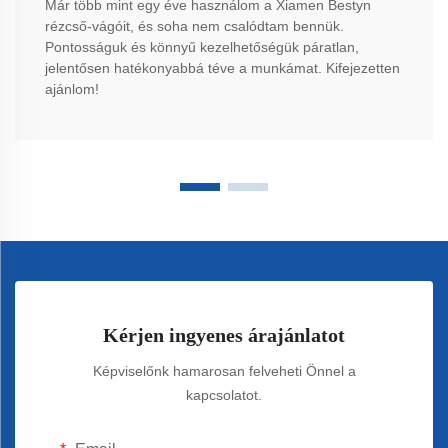
Már több mint egy éve használom a Xiamen Bestyn
rézcső-vágóit, és soha nem csalódtam bennük.
Pontosságuk és könnyű kezelhetőségük páratlan,
jelentősen hatékonyabbá téve a munkámat. Kifejezetten
ajánlom!
Kérjen ingyenes árajánlatot
Képviselőnk hamarosan felveheti Önnel a
kapcsolatot.