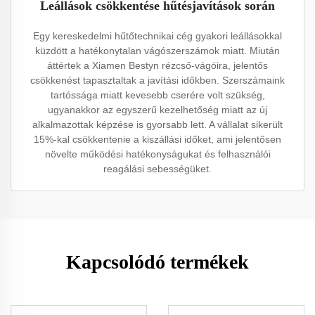
Leállások csökkentése hűtésjavítások során
Egy kereskedelmi hűtőtechnikai cég gyakori leállásokkal
küzdött a hatékonytalan vágószerszámok miatt. Miután
áttértek a Xiamen Bestyn rézcső-vágóira, jelentős
csökkenést tapasztaltak a javítási időkben. Szerszámaink
tartóssága miatt kevesebb cserére volt szükség,
ugyanakkor az egyszerű kezelhetőség miatt az új
alkalmazottak képzése is gyorsabb lett. A vállalat sikerült
15%-kal csökkentenie a kiszállási időket, ami jelentősen
növelte működési hatékonyságukat és felhasználói
reagálási sebességüket.
Kapcsolódó termékek