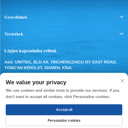
Gyorslinkek
Termékek
Lépjen kapcsolatba velünk
Add: UNIT501, BLD.A9, YINCHENGZHIGU IST EAST ROAD,
TONG'AN KERÜLET, XIAMEN, KÍNA
Tel:
13799283649
We value your privacy
E-mail:
[email protected]
We use cookies and similar tools to provide our services. If you
don't want to accept all cookies, click Personalize cookies.
Accept all
Szerzői jog © 2025, XIAMEN BESTYN REFRIGERATION
Personalize cookies
PARTS CO., LTD.
Adatvédelmi irányelvek