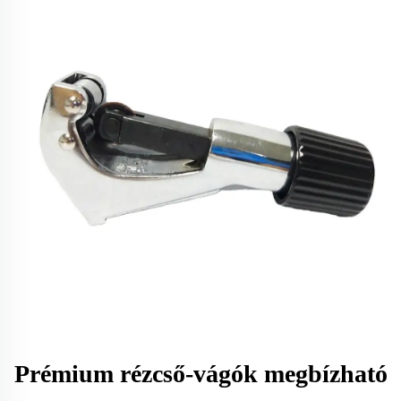
Prémium rézcső-vágók megbízható