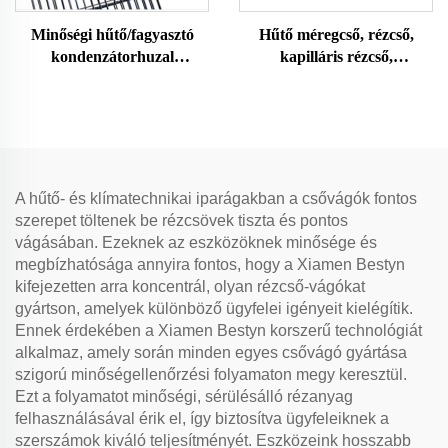
Minőségi hűtő/fagyasztó
Hűtő méregcső, rézcső,
kondenzátorhuzal
kapilláris rézcső,
csőkondenzátor
légkondicionáló és hűtőgép
rézcső
A hűtő- és klímatechnikai iparágakban a csővágók fontos
szerepet töltenek be rézcsövek tiszta és pontos
vágásában. Ezeknek az eszközöknek minősége és
megbízhatósága annyira fontos, hogy a Xiamen Bestyn
kifejezetten arra koncentrál, olyan rézcső-vágókat
gyártson, amelyek különböző ügyfelei igényeit kielégítik.
Ennek érdekében a Xiamen Bestyn korszerű technológiát
alkalmaz, amely során minden egyes csővágó gyártása
szigorú minőségellenőrzési folyamaton megy keresztül.
Ezt a folyamatot minőségi, sérülésálló rézanyag
felhasználásával érik el, így biztosítva ügyfeleiknek a
szerszámok kiváló teljesítményét. Eszközeink hosszabb