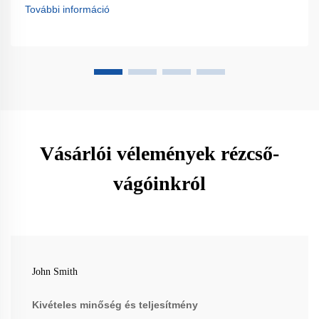
paramétereket és az optimális alkalmazásokat. Olvasson
További információ
tovább.
Vásárlói vélemények rézcső-
vágóinkról
John Smith
Kivételes minőség és teljesítmény