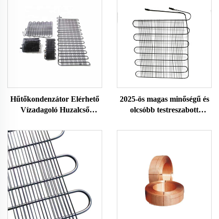
Hűtőkondenzátor Elérhető
2025-ös magas minőségű és
Vízadagoló Huzalcső
olcsóbb testreszabott
Rozsdamentes Acél
huzalcső-kondenzátor
korrózióálló, HVAC
rendszerekhez