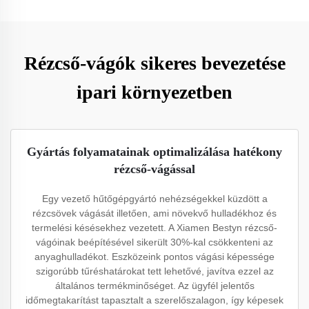
Rézcső-vágók sikeres bevezetése
ipari környezetben
Gyártás folyamatainak optimalizálása hatékony
rézcső-vágással
Egy vezető hűtőgépgyártó nehézségekkel küzdött a
rézcsövek vágását illetően, ami növekvő hulladékhoz és
termelési késésekhez vezetett. A Xiamen Bestyn rézcső-
vágóinak beépítésével sikerült 30%-kal csökkenteni az
anyaghulladékot. Eszközeink pontos vágási képessége
szigorúbb tűréshatárokat tett lehetővé, javítva ezzel az
általános termékminőséget. Az ügyfél jelentős
időmegtakarítást tapasztalt a szerelőszalagon, így képesek