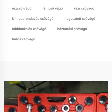
rézcső-vágó
fémcső vágó
kézi csővágó
klímaberendezés csővágó
hegesztett csővágó
többfunkciós csővágó
háztartási csővágó
tartós csővágó