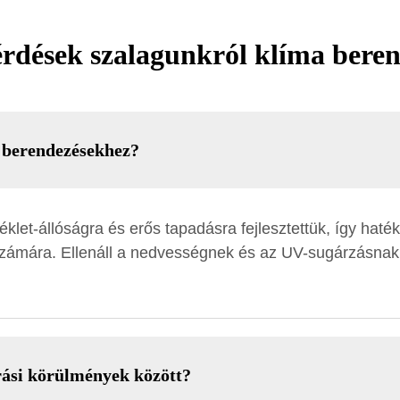
rdések szalagunkról klíma bere
a berendezésekhez?
et-állóságra és erős tapadásra fejlesztettük, így haték
számára. Ellenáll a nedvességnek és az UV-sugárzásnak, 
rási körülmények között?