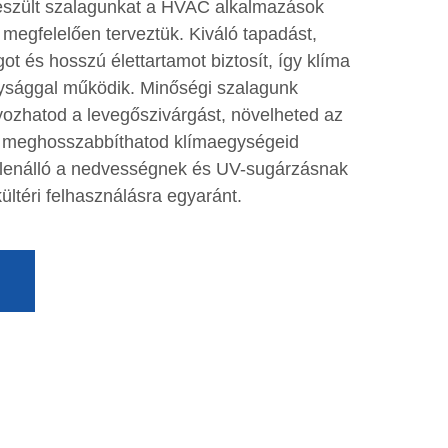
szült szalagunkat a HVAC alkalmazások
megfelelően terveztük. Kiváló tapadást,
ot és hosszú élettartamot biztosít, így klíma
ysággal működik. Minőségi szalagunk
ozhatod a levegőszivárgást, növelheted az
s meghosszabbíthatod klímaegységeid
ellenálló a nedvességnek és UV-sugárzásnak
 kültéri felhasználásra egyaránt.