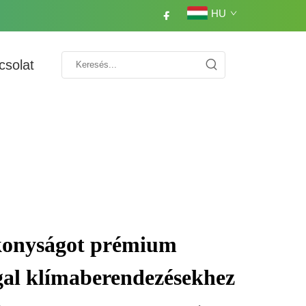
HU
csolat
ékonyságot prémium
ggal klímaberendezésekhez