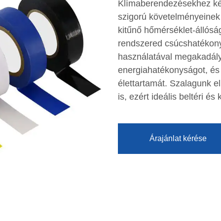
Klímaberendezésekhez ké
szigorú követelményeinek 
kitűnő hőmérséklet-állóság
rendszered csúcshatékon
használatával megakadály
energiahatékonyságot, é
élettartamát. Szalagunk 
is, ezért ideális beltéri és
Árajánlat kérése