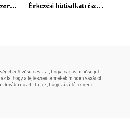
Érkezési hűtőalkatrészek
zor
töltőszelep A/c
közeg
hűtőszekrényhez
os
 Mini
ma
őségellenőrzésen esik át, hogy magas minőséget
z is, hogy a fejlesztett termékek minden vásárlói
et tovább növeli. Értjük, hogy vásárlóink nem