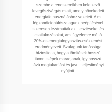
szembe a rendszereikben keletkező
levegőszivárgás miatt, amely növekedett
energiafelhasználáshoz vezetett. A mi
légkondicionálószalagunk beépítésével
sikeresen lezárhatták az illesztéseket és
csatlakozásokat, ami figyelemre méltó
20%-os energiafogyasztás-csökkenést
eredményezett. Szalagunk tartóssága
biztosította, hogy a tömítések hosszú
távon is épek maradjanak, így hosszú
távú megtakarítást és javult teljesítményt
nyújtott.