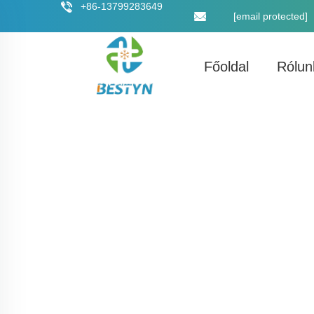
+86-13799283649
[email protected]
Főoldal
Rólun