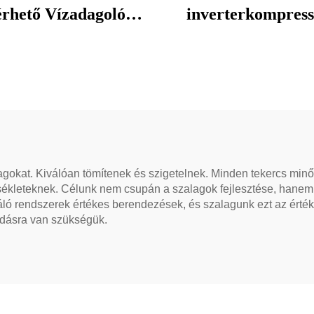
érhető Vízadagoló
inverterkompress
lcső Rozsdamentes
R134a R600a hűtő
Acél
1/4 LE elektrom
levegőkompresszor
scroll autó klí
modellek
agokat. Kiválóan tömítenek és szigetelnek. Minden tekercs min
sékleteknek. Célunk nem csupán a szalagok fejlesztése, hanem a
náló rendszerek értékes berendezések, és szalagunk ezt az érték
ldásra van szükségük.