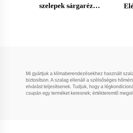
szelepek sárgaréz
El
idomokkal
Huza
légkondicionáló
karbantartáshoz
Mi gyártjuk a klímaberendezésekhez használt szal
biztosítson. A szalag ellenáll a szélsőséges hőmér
elvárást teljesítsenek. Tudjuk, hogy a légkondicio
csupán egy terméket keresnek; értékteremtő mego