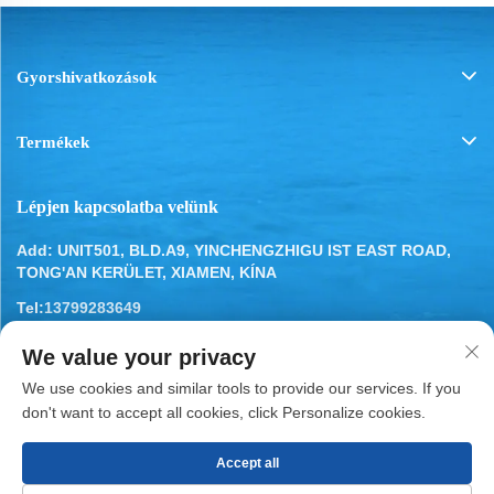
Gyorshivatkozások
Termékek
Lépjen kapcsolatba velünk
Add: UNIT501, BLD.A9, YINCHENGZHIGU IST EAST ROAD,
TONG'AN KERÜLET, XIAMEN, KÍNA
Tel:
13799283649
E-mail:
[email protected]
We value your privacy
We use cookies and similar tools to provide our services. If you
don't want to accept all cookies, click Personalize cookies.
Szerzői jog © 2025, XIAMEN BESTYN REFRIGERATION
Accept all
PARTS CO., LTD.
Adatvédelmi szabályzat