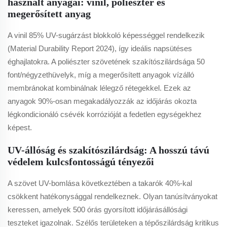
használt anyagai: vinil, poliészter és
megerősített anyag
A vinil 85% UV-sugárzást blokkoló képességgel rendelkezik
(Material Durability Report 2024), így ideális napsütéses
éghajlatokra. A poliészter szövetének szakítószilárdsága 50
font/négyzethüvelyk, míg a megerősített anyagok vízálló
membránokat kombinálnak lélegző rétegekkel. Ezek az
anyagok 90%-osan megakadályozzák az időjárás okozta
légkondicionáló csévék korrózióját a fedetlen egységekhez
képest.
UV-állóság és szakítószilárdság: A hosszú távú
védelem kulcsfontosságú tényezői
A szövet UV-bomlása következtében a takarók 40%-kal
csökkent hatékonysággal rendelkeznek. Olyan tanúsítványokat
keressen, amelyek 500 órás gyorsított időjárásállósági
teszteket igazolnak. Szélős területeken a tépőszilárdság kritikus