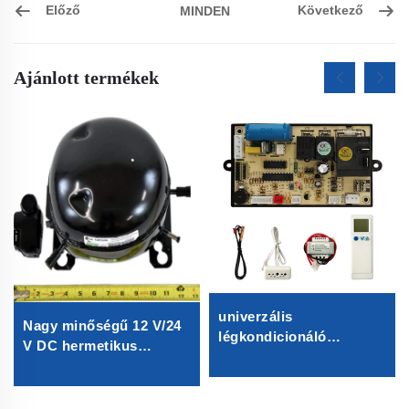
Előző
Következő
MINDEN
Ajánlott termékek
univerzális
Nagy minőségű 12 V/24
légkondicionáló
V DC hermetikus
vezérlőpanel 3 sebesség
kompresszor R600A
univerzális
hűtőberendezés
légkondicionáló
alkatrész járműbe