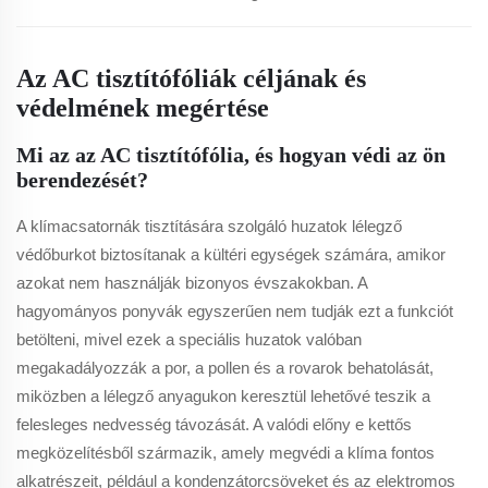
Az AC tisztítófóliák céljának és
védelmének megértése
Mi az az AC tisztítófólia, és hogyan védi az ön
berendezését?
A klímacsatornák tisztítására szolgáló huzatok lélegző
védőburkot biztosítanak a kültéri egységek számára, amikor
azokat nem használják bizonyos évszakokban. A
hagyományos ponyvák egyszerűen nem tudják ezt a funkciót
betölteni, mivel ezek a speciális huzatok valóban
megakadályozzák a por, a pollen és a rovarok behatolását,
miközben a lélegző anyagukon keresztül lehetővé teszik a
felesleges nedvesség távozását. A valódi előny e kettős
megközelítésből származik, amely megvédi a klíma fontos
alkatrészeit, például a kondenzátorcsöveket és az elektromos