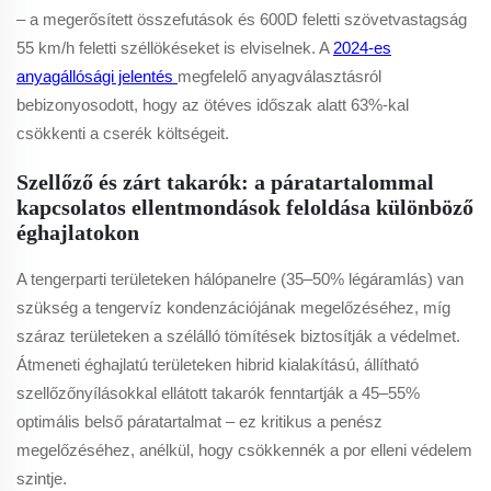
– a megerősített összefutások és 600D feletti szövetvastagság
55 km/h feletti széllökéseket is elviselnek. A
2024-es
anyagállósági jelentés
megfelelő anyagválasztásról
bebizonyosodott, hogy az ötéves időszak alatt 63%-kal
csökkenti a cserék költségeit.
Szellőző és zárt takarók: a páratartalommal
kapcsolatos ellentmondások feloldása különböző
éghajlatokon
A tengerparti területeken hálópanelre (35–50% légáramlás) van
szükség a tengervíz kondenzációjának megelőzéséhez, míg
száraz területeken a szélálló tömítések biztosítják a védelmet.
Átmeneti éghajlatú területeken hibrid kialakítású, állítható
szellőzőnyílásokkal ellátott takarók fenntartják a 45–55%
optimális belső páratartalmat – ez kritikus a penész
megelőzéséhez, anélkül, hogy csökkennék a por elleni védelem
szintje.