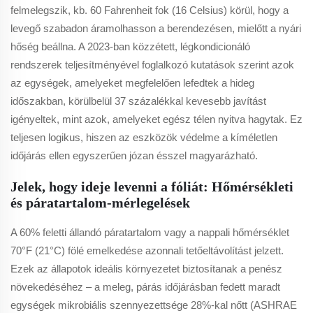
felmelegszik, kb. 60 Fahrenheit fok (16 Celsius) körül, hogy a
levegő szabadon áramolhasson a berendezésen, mielőtt a nyári
hőség beállna. A 2023-ban közzétett, légkondicionáló
rendszerek teljesítményével foglalkozó kutatások szerint azok
az egységek, amelyeket megfelelően lefedtek a hideg
időszakban, körülbelül 37 százalékkal kevesebb javítást
igényeltek, mint azok, amelyeket egész télen nyitva hagytak. Ez
teljesen logikus, hiszen az eszközök védelme a kíméletlen
időjárás ellen egyszerűen józan ésszel magyarázható.
Jelek, hogy ideje levenni a fóliát: Hőmérsékleti
és páratartalom-mérlegelések
A 60% feletti állandó páratartalom vagy a nappali hőmérséklet
70°F (21°C) fölé emelkedése azonnali tetőeltávolítást jelzett.
Ezek az állapotok ideális környezetet biztosítanak a penész
növekedéséhez – a meleg, párás időjárásban fedett maradt
egységek mikrobiális szennyezettsége 28%-kal nőtt (ASHRAE