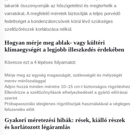
takarók összenyomják az hőszigetelést és megterhelik a
varratokat. A megfelelő méretek biztosítják a teljes porvédő
fedettséget a kondenzátorcsövek körül lévő szükséges
szellőzőrészek korlátozása nélkül.
Hogyan mérje meg ablak- vagy kültéri
klímaegységét a legjobb illeszkedés érdekében
Kövesse ezt a 4 lépéses folyamatot:
Mérje meg az egység magasságát, szélességét és mélységét
merev mérőszalaggal
Adjon hozzá minden méretre 10–15 cm-t biztonságos rögzítéshez
Ellenőrizze a szellőzőnyílások elhelyezkedését a gyártó előírásai
szerint
Próbapasszolás ideiglenes rögzítőszíjak használatával a végleges
felszerelés előtt
Gyakori méretezési hibák: rések, kiálló részek
és korlátozott légáramlás