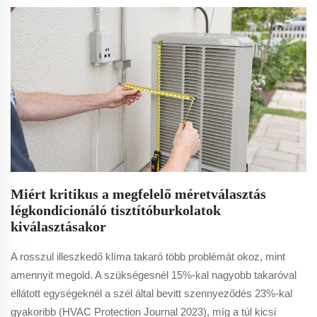
Miért kritikus a megfelelő méretválasztás
légkondicionáló tisztítóburkolatok
kiválasztásakor
A rosszul illeszkedő klíma takaró több problémát okoz, mint
amennyit megold. A szükségesnél 15%-kal nagyobb takaróval
ellátott egységeknél a szél által bevitt szennyeződés 23%-kal
gyakoribb (HVAC Protection Journal 2023), míg a túl kicsi