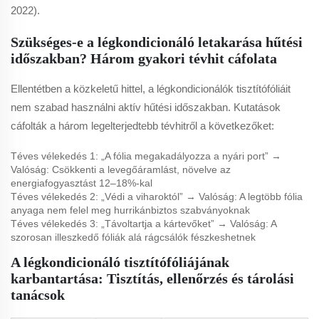
2022).
Szükséges-e a légkondicionáló letakarása hűtési
időszakban? Három gyakori tévhit cáfolata
Ellentétben a közkeletű hittel, a légkondicionálók tisztítófóliáit
nem szabad használni aktív hűtési időszakban. Kutatások
cáfolták a három legelterjedtebb tévhitről a következőket:
Téves vélekedés 1:
„A fólia megakadályozza a nyári port” →
Valóság: Csökkenti a levegőáramlást, növelve az
energiafogyasztást 12–18%-kal
Téves vélekedés 2:
„Védi a viharoktól” → Valóság: A legtöbb fólia
anyaga nem felel meg hurrikánbiztos szabványoknak
Téves vélekedés 3:
„Távoltartja a kártevőket” → Valóság: A
szorosan illeszkedő fóliák alá rágcsálók fészkeshetnek
A légkondicionáló tisztítófóliájának
karbantartása: Tisztítás, ellenőrzés és tárolási
tanácsok