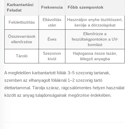
Karbantartási
Frekvencia
Főbb szempontok
Feladat
Eltávolítás
Használjon enyhe tisztítószert,
Felülettisztítás
után
kerülje a dörzsolajokat
Ellenőrizze a
Összevarrások
Éves
feszültségpontokon a UV-
ellenőrzése
bomlást
Szezonon
Hajtogassa össze lazán,
Tároló
kívül
lélegző anyagba
A megfelelően karbantartott fóliák 3–5 szezonig tartanak,
szemben az elhanyagolt fóliáknál 1–2 szezonig tartó
élettartammal. Tárolja száraz, rágcsálómentes helyen használat
között az anyag tulajdonságainak megőrzése érdekében.