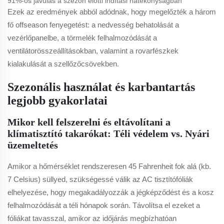
91%-os javulás a szezon előtti indítási hatékonyságban
Ezek az eredmények abból adódnak, hogy megelőzték a három
fő offseason fenyegetést: a nedvesség behatolását a
vezérlőpanelbe, a törmelék felhalmozódását a
ventilátorösszeállításokban, valamint a rovarfészkek
kialakulását a szellőzőcsövekben.
Szezonális használat és karbantartás
legjobb gyakorlatai
Mikor kell felszerelni és eltávolítani a
klímatisztító takarókat: Téli védelem vs. Nyári
üzemeltetés
Amikor a hőmérséklet rendszeresen 45 Fahrenheit fok alá (kb.
7 Celsius) süllyed, szükségessé válik az AC tisztítófóliák
elhelyezése, hogy megakadályozzák a jégképződést és a kosz
felhalmozódását a téli hónapok során. Távolítsa el ezeket a
fóliákat tavasszal, amikor az időjárás megbízhatóan