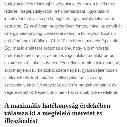
burkolatok lélegzőanyagból készülnek, és csak a felső részt
fedik le, megakadályozzák a hó behatolását, ugyanakkor
lehetővé teszik a levegő keringését, így a páratartalom sem
szorul be. Ez valójában meglehetősen fontos, mivel az elmúlt év
Energiahatékonysági Jelentései szerint a téli légkondicionáló
problémáknak körülbelül 7-ből 10 esetben a nedvesség az oka.
Egy másik említésre érdemes előny, hogy a jó minőségű
burkolatok távol tartják az emlős rágcsálókat az elektromos
alkatrészekről, ahol szívesen fészkelnek. Azok a tulajdonosok,
akik megfelelő burkolatokat szerelnek be, gyakran jelentősen
csökkenthetik karbantartási költségeiket az alacsony
szezonban, akár évi négyszáz dollárt is megtakaríthatnak év
végére azokhoz képest, akik nem használnak ilyen védelmet.
A maximális hatékonyság érdekében
válassza ki a megfelelő méretet és
illeszkedést