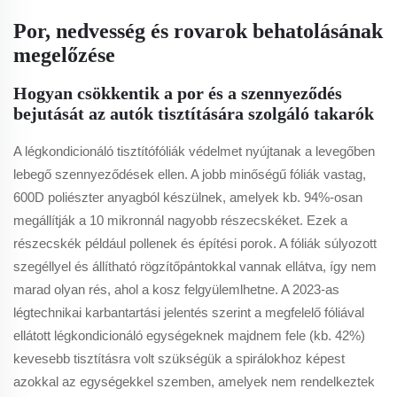
Por, nedvesség és rovarok behatolásának
megelőzése
Hogyan csökkentik a por és a szennyeződés
bejutását az autók tisztítására szolgáló takarók
A légkondicionáló tisztítófóliák védelmet nyújtanak a levegőben
lebegő szennyeződések ellen. A jobb minőségű fóliák vastag,
600D poliészter anyagból készülnek, amelyek kb. 94%-osan
megállítják a 10 mikronnál nagyobb részecskéket. Ezek a
részecskék például pollenek és építési porok. A fóliák súlyozott
szegéllyel és állítható rögzítőpántokkal vannak ellátva, így nem
marad olyan rés, ahol a kosz felgyülemlhetne. A 2023-as
légtechnikai karbantartási jelentés szerint a megfelelő fóliával
ellátott légkondicionáló egységeknek majdnem fele (kb. 42%)
kevesebb tisztításra volt szükségük a spirálokhoz képest
azokkal az egységekkel szemben, amelyek nem rendelkeztek