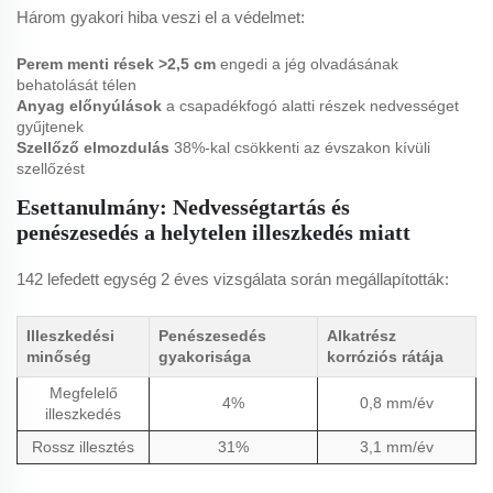
Három gyakori hiba veszi el a védelmet:
Perem menti rések >2,5 cm
engedi a jég olvadásának
behatolását télen
Anyag előnyúlások
a csapadékfogó alatti részek nedvességet
gyűjtenek
Szellőző elmozdulás
38%-kal csökkenti az évszakon kívüli
szellőzést
Esettanulmány: Nedvességtartás és
penészesedés a helytelen illeszkedés miatt
142 lefedett egység 2 éves vizsgálata során megállapították:
Illeszkedési
Penészesedés
Alkatrész
minőség
gyakorisága
korróziós rátája
Megfelelő
4%
0,8 mm/év
illeszkedés
Rossz illesztés
31%
3,1 mm/év