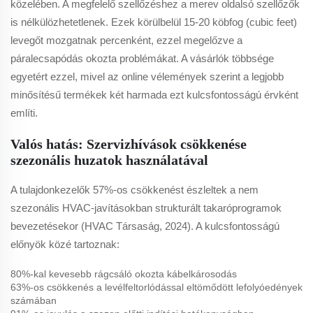
közelében. A megfelelő szellőzéshez a merev oldalsó szellőzők
is nélkülözhetetlenek. Ezek körülbelül 15-20 köbfog (cubic feet)
levegőt mozgatnak percenként, ezzel megelőzve a
páralecsapódás okozta problémákat. A vásárlók többsége
egyetért ezzel, mivel az online vélemények szerint a legjobb
minősítésű termékek két harmada ezt kulcsfontosságú érvként
említi.
Valós hatás: Szervizhívások csökkenése
szezonális huzatok használatával
A tulajdonkezelők 57%-os csökkenést észleltek a nem
szezonális HVAC-javításokban strukturált takaróprogramok
bevezetésekor (HVAC Társaság, 2024). A kulcsfontosságú
előnyök közé tartoznak:
80%-kal kevesebb rágcsáló okozta kábelkárosodás
63%-os csökkenés a levélfeltorlódással eltömődött lefolyóedények
számában