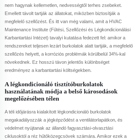
nem hagynak kellemetlen, nedvességtől terhes zsebeket.
Emellett távolt tartják az állatokat, miközben biztosítják a
megfelelő szellőzést. És itt van még valami, amit a HVAC
Maintenance Institute (Fűtési, Szellőzési és Légkondicionálási
Karbantartási Intézet) tavalyi kutatása fedezett fel: amikor a
rendszereket teljesen lezárt burkolatok alatt tartják, a megfelelő
szellőzés helyett, a korróziós problémák körülbelül 34%-kal
növekednek. Ez hosszú távon jelentős különbséget
eredményez a karbantartási költségekben.
A légkondicionáló tisztítóburkolatok
használatának módja a belső károsodások
megelőzésében télen
A téli időjárásra kialakított légkondicionáló burkolatok
megakadályozzák a jégképződést a ventilátorlapátkon, és
védelmet nyújtanak az állandó fagyasztási-olvasztási
ciklusoktól a réz hűtőközegcsövek számára. Amikor ezek a