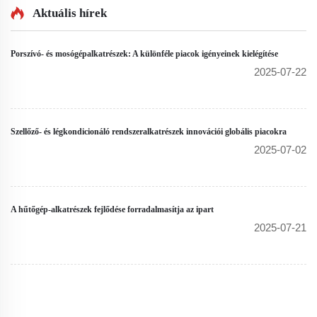
vezérlőpanel univerzális
Aktuális hírek
szerelt fagyasztó- és
a/c vezérlőpanel osztott
hűtőkamrákhoz
légkondicionálóhoz
Porszívó- és mosógépalkatrészek: A különféle piacok igényeinek kielégítése
2025-07-22
Szellőző- és légkondicionáló rendszeralkatrészek innovációi globális piacokra
2025-07-02
A hűtőgép-alkatrészek fejlődése forradalmasítja az ipart
2025-07-21