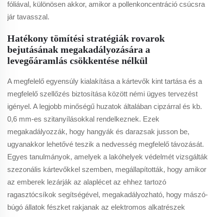
fóliával, különösen akkor, amikor a pollenkoncentráció csúcsra
jár tavasszal.
Hatékony tömítési stratégiák rovarok
bejutásának megakadályozására a
levegőáramlás csökkentése nélkül
A megfelelő egyensúly kialakítása a kártevők kint tartása és a
megfelelő szellőzés biztosítása között némi ügyes tervezést
igényel. A legjobb minőségű huzatok általában cipzárral és kb.
0,6 mm-es szitanyílásokkal rendelkeznek. Ezek
megakadályozzák, hogy hangyák és darazsak jusson be,
ugyanakkor lehetővé teszik a nedvesség megfelelő távozását.
Egyes tanulmányok, amelyek a lakóhelyek védelmét vizsgálták
szezonális kártevőkkel szemben, megállapították, hogy amikor
az emberek lezárják az alaplécet az ehhez tartozó
ragasztócsíkok segítségével, megakadályozható, hogy mászó-
búgó állatok fészket rakjanak az elektromos alkatrészek