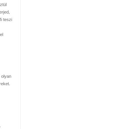
ztül
erjed,
i teszi
el
 olyan
reket.
,