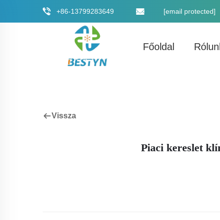
+86-13799283649
[email protected]
Főoldal
Rólun
Vissza
Piaci kereslet kl