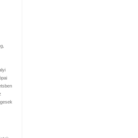
g,
lyi
ópai
etsben
z
égesek