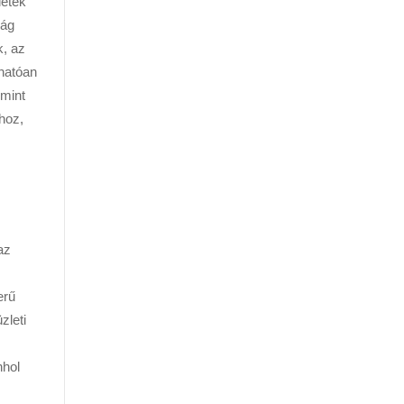
letek
lág
k, az
rhatóan
 mint
hhoz,
az
z
erű
zleti
nhol