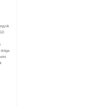
Vegyük
USD
ű
 drága
elni
ek