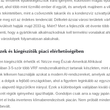
az emberek épületkiegészítők iránti igényére, különösen magas épü
, ahol több mint tízmillió ember él együtt, és amelyek majdnem a vi
 tekintetében, mint a csővezeték takarók és a kondenzvíz szivattyú
je meg ezt az érdekes tendenciát: Délkelet-ázsiai városi területek vá
ését hajtják majd 2033-ig. Miért? Mert a fejlesztők ott évente több
elenti, hogy a gyártóknak alkalmazkodniuk kell termelési vonalaikat a
a városképek folyamatosan alakulnak.
ek és kiegészítők piaci elérhetőségében
ilyen kiegészítők érhetők el. Nézze meg Észak-Amerikát Afrikával
ában 3-5-ször több VRF rendszeralkatrészt tartanak készleten, mint 
latok lelkesen használják azokat a modern AI-rendszereket, amelyek a
a dolgok a fejlődő országokban, ahol a figyelem leginkább az egysz
alapvető légszűrőkre irányul. Ezek a különbségek valójában kiváló ü
rét régiók igényeihez igazíthatják. Gondoljon csak arra a nagy japán
 ért el India inverteres klímaberendezések piacán. Nem próbált minde
bevált.