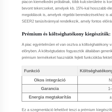
piacon kiemelkedni próbálnak, több kulcsterületre is 
bevont tekercseket, amelyek kb. 15%-kal hosszabb élet
megoldások is, amelyek régebbi berendezésekhez is al
SEER2 tanúsítvánnyal rendelkezik, amely fontos előírá
Prémium és költséghatékony kiegészítők: 
A piac egyértelműen el van osztva a költséghatékony vá
előnyben. A költségtudatos fogyasztók általában gener
prémium termékeket használók fejlett funkciókba fekte
Funkció
Költséghatékon
Okos integráció
N
Garancia
1
Energia megtakarítás
±
Ez a szegmentáció lehetővé teszi a prémium kiegészít