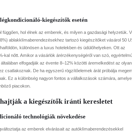
légkondicionáló-kiegészítők esetén
ól függően, hol élnek az emberek, és milyen a gazdasági helyzetük. 
. 78%) ablakklímaberendezésekhez tartozó kiegészítőket vásárol 50 
haiföldön, különösen a luxus hotelekben és üdülőhelyeken. Ott az
 21%-kal nőtt. Amikor a vásárlók árérzékenységéről van szó, egyértelm
általában elfogadják az évente 8–12% közötti áremelkedést az olyan
 csatlakoznak. De ha egyszerű rögzítőelemek árát próbálja megem
lnak. Ez a különbség nagyon fontos a vállalkozások számára, amely
önböző piacokon.
ajtják a kiegészítők iránti keresletet
dicionáló technológiák növekedése
gváltoztatja az emberek elvárásait az autóklímaberendezésekkel