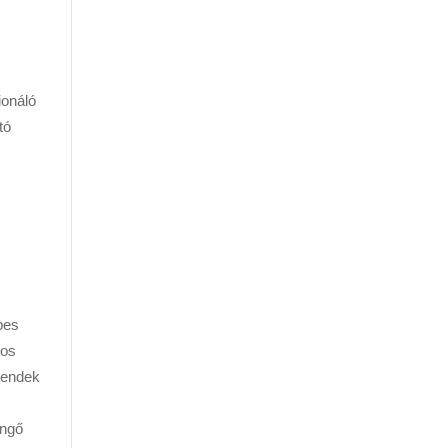
ionáló
tó
pes
kos
rendek
engő