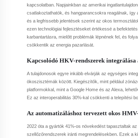
kapcsolatban. Napjainkban az amerikai ingatlantulajdon
csatlakoztathatók, és hangparancsokra reagálnak, így 
és a legfrissebb jelentések szerint az okos termosztáto
ezen technológiai fejlesztéseket értékessé a befekteté
karbantartásra, mielőtt problémák lépnének fel, és fol
csökkentik az energia pazarlását.
Kapcsolódó HKV-rendszerek integrálása a
A tulajdonosok egyre inkább elvárják az egységes inte
ökoszisztémák között. Kiegészítők, mint például zónáz
platformokkal, mint a Google Home és az Alexa, lehetőv
Ez az interoperabilitás 30%-kal csökkenti a telepítési b
Az automatizáláshoz tervezett okos HMV-t
2022 óta a gyártók 41%-os növekedést tapasztaltak az
szellőzőrendszerek iránti megrendelésekben. Ezek a kieg