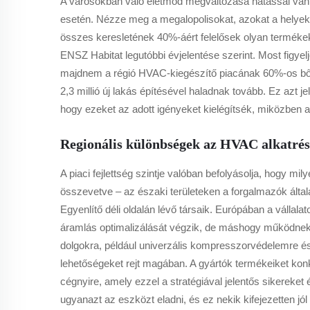
A városokban való életmód megváltozása hatással van 
esetén. Nézze meg a megalopolisokat, azokat a helyeket
összes keresletének 40%-áért felelősek olyan termékek
ENSZ Habitat legutóbbi évjelentése szerint. Most figyel
majdnem a régió HVAC-kiegészítő piacának 60%-os bővül
2,3 millió új lakás építésével haladnak tovább. Ez azt j
hogy ezeket az adott igényeket kielégítsék, miközben 
Regionális különbségek az HVAC alkatrész
A piaci fejlettség szintje valóban befolyásolja, hogy m
összevetve – az északi területeken a forgalmazók által
Egyenlítő déli oldalán lévő társaik. Európában a válla
áramlás optimalizálását végzik, de máshogy működnek 
dolgokra, például univerzális kompresszorvédelemre és 
lehetőségeket rejt magában. A gyártók termékeiket konk
cégnyire, amely ezzel a stratégiával jelentős sikereket
ugyanazt az eszközt eladni, és ez nekik kifejezetten jól 