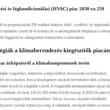
őzési és légkondicionálási (HVAC) piac 2030-ra 259
ra prognosztizált 259 milliárd dolláros hűtő-, szellőző- és légkondic
 épületek cseréi (6–8 évente) és a lakóingatlanok felújításai a várha
s függését az utángyártott értékesítési csatornáktól.
tégiák a klímaberendezés-kiegészítők piacán
és az árképzésről a klímakomponensek terén
glalják magukban, beleértve a légszűrőket, termosztát vezérléseket,
ító rézcsöveket. Ami a ténylegesen vásárolt termékeket illeti, a köze
letek teszik ki a legtöbb cserét. A magasabb árkategóriában olyan o
solódnak, és áruk 120 és 300 dollár között mozog. A 2025-ös piaci t
n ezen kiegészítők tekintetében. Ott az összes vásárlás körülbelül
ndszeres cseréje határozza meg. A vállalatok, amelyek ebben a vers