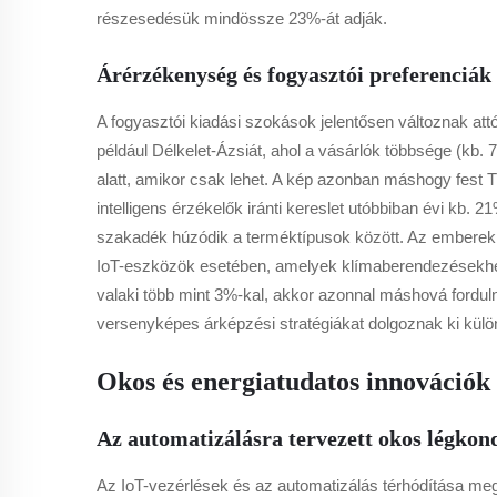
részesedésük mindössze 23%-át adják.
Árérzékenység és fogyasztói preferenciák 
A fogyasztói kiadási szokások jelentősen változnak att
például Délkelet-Ázsiát, ahol a vásárlók többsége (kb
alatt, amikor csak lehet. A kép azonban máshogy fest T
intelligens érzékelők iránti kereslet utóbbiban évi kb.
szakadék húzódik a terméktípusok között. Az emberek 
IoT-eszközök esetében, amelyek klímaberendezésekhez
valaki több mint 3%-kal, akkor azonnal máshová fordu
versenyképes árképzési stratégiákat dolgoznak ki kül
Okos és energiatudatos innovációk h
Az automatizálásra tervezett okos légkon
Az IoT-vezérlések és az automatizálás térhódítása me