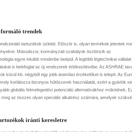
 formáló trendek
ndicionáló tartozékok üzletét. Először is, olyan termékek jelentek me
ményekre. Másodszor, kormányzati szabályok ösztönzik az
ológia egyre inkább mindenbe beépül. A legtöbb légtechnikai vállalat
tokat is belefoglal az új rendszerek értékesítésébe. Az ASHRAE tava
ások közül kb. négyből egy jobb áramlási érzékelőket is telepít. Az Eur
mely korlátozza bizonyos hűtőszerek használatát, ezért a gyártók si
yabb globális felmelegedési potenciálú alternatívákhoz működnek. E
tott meg az összes olyan speciális alkatrész számára, amelyek szüks
artozékok iránti keresletre