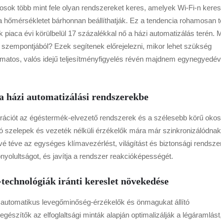
osok több mint fele olyan rendszereket keres, amelyek Wi-Fi-n keres
a hőmérsékletet bárhonnan beállíthatják. Ez a tendencia rohamosan t
k piaca évi körülbelül 17 százalékkal nő a házi automatizálás terén. M
s szempontjából? Ezek segítenek előrejelezni, mikor lehet szükség
yamatos, valós idejű teljesítményfigyelés révén majdnem egynegyedév
 házi automatizálási rendszerekbe
grációt az égéstermék-elvezető rendszerek és a szélesebb körű okos
ó szelepek és vezeték nélküli érzékelők mára már szinkronizálódnak
é téve az egységes klímavezérlést, világítást és biztonsági rendsze
onyolultságot, és javítja a rendszer reakcióképességét.
echnológiák iránti kereslet növekedése
 automatikus levegőminőség-érzékelők és önmagukat állító
észítők az elfoglaltsági minták alapján optimalizálják a légáramlást