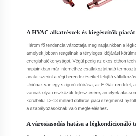
A HVAC alkatrészek és kiegészítők piacát
Három fő tendencia változtatja meg napjainkban a légko
amelyek jobban reagálnak a tényleges időjárási körül
energiahatékonyságot. Végül pedig az okos otthon techn
napjainkban már internethez csatlakoztatható termosztá
adatai szerint a régi berendezéseiket felújító vállalkoz
Uniónak van egy szigorú előírása, az F-Gáz rendelet, a
vannak olyan eszközök fejlesztésére, amelyek alacson
körülbelül 12-13 milliárd dolláros piaci szegmenst nyi
a szabályozásoknak való megfeleléshez.
A városiasodás hatása a légkondicionáló t