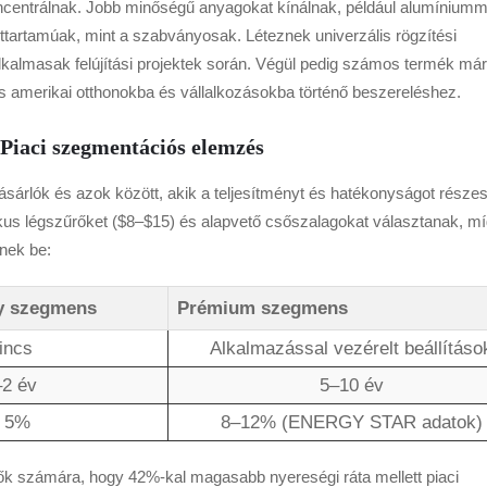
koncentrálnak. Jobb minőségű anyagokat kínálnak, például alumíniumm
tartamúak, mint a szabványosak. Léteznek univerzális rögzítési
kalmasak felújítási projektek során. Végül pedig számos termék már
s amerikai otthonokba és vállalkozásokba történő beszereléshez.
Piaci szegmentációs elemzés
sárlók és azok között, akik a teljesítményt és hatékonyságot részes
ikus légszűrőket ($8–$15) és alapvető csőszalagokat választanak, mí
tnek be:
y szegmens
Prémium szegmens
incs
Alkalmazással vezérelt beállításo
–2 év
5–10 év
 5%
8–12% (ENERGY STAR adatok)
ők számára, hogy 42%-kal magasabb nyereségi ráta mellett piaci