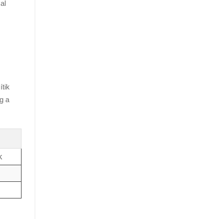
al
ítik
g a
k