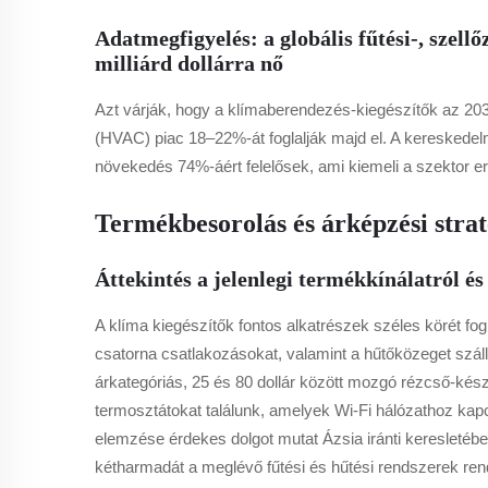
Adatmegfigyelés: a globális fűtési-, szell
milliárd dollárra nő
Azt várják, hogy a klímaberendezés-kiegészítők az 2030-
(HVAC) piac 18–22%-át foglalják majd el. A kereskedelmi
növekedés 74%-áért felelősek, ami kiemeli a szektor erő
Termékbesorolás és árképzési stra
Áttekintés a jelenlegi termékkínálatról 
A klíma kiegészítők fontos alkatrészek széles körét fo
csatorna csatlakozásokat, valamint a hűtőközeget száll
árkategóriás, 25 és 80 dollár között mozgó rézcső-kész
termosztátokat találunk, amelyek Wi-Fi hálózathoz kapc
elemzése érdekes dolgot mutat Ázsia iránti keresletébe
kétharmadát a meglévő fűtési és hűtési rendszerek re