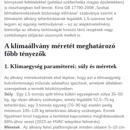
környezeti feltételekkel (például szélterhelés magas épületekben)
is összhangban kell lennie. Kína GB 17790-2008 „Szobai
klímaberendezések biztonsági előírásai” szabványa szerint a
klímatartó állvány teherbírásának legalább 1,5-szerese kell
legyen az egység nettósúlyának – ez az alapkövetelmény
biztosítja az állvány tartósságát hosszú távú rezgések vagy
szélsőséges időjárási viszonyok mellett is.
A klímaállvány méretét meghatározó
főbb tényezők
1. Klímaegység paraméterei: súly és méretek
Az állvány méretezésének első lépése, hogy azt a klímaegység
kulcsfontosságú műszaki adataihoz igazítsuk, amelyek általában
szerepelnek a termék kézikönyvében:
Súly
: Egy 1,5 tonnás split klíma kültéri egységének súlya 35–50
kg, így olyan állvány szükséges, amely legalább 52,5–75 kg
teherbírású; egy 3 tonnás egység (70–90 kg) esetén pedig
minimum 105–135 kg teherbírású állvány szükséges. Ennek
figyelmen kívül hagyása a tartókkal kapcsolatos meghibásodások
68%-ához vezet (2023-as HVAC telepítési felmérés).
Méretek
: Az állvány felső platformjának minden oldalon 5–10 cm-