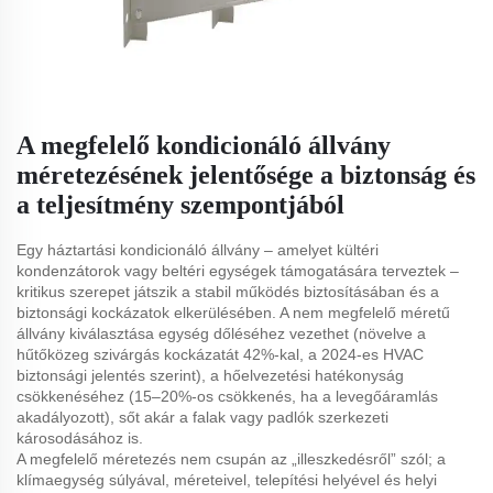
A megfelelő kondicionáló állvány
méretezésének jelentősége a biztonság és
a teljesítmény szempontjából
Egy háztartási kondicionáló állvány – amelyet kültéri
kondenzátorok vagy beltéri egységek támogatására terveztek –
kritikus szerepet játszik a stabil működés biztosításában és a
biztonsági kockázatok elkerülésében. A nem megfelelő méretű
állvány kiválasztása egység dőléséhez vezethet (növelve a
hűtőközeg szivárgás kockázatát 42%-kal, a 2024-es HVAC
biztonsági jelentés szerint), a hőelvezetési hatékonyság
csökkenéséhez (15–20%-os csökkenés, ha a levegőáramlás
akadályozott), sőt akár a falak vagy padlók szerkezeti
károsodásához is.
A megfelelő méretezés nem csupán az „illeszkedésről” szól; a
klímaegység súlyával, méreteivel, telepítési helyével és helyi