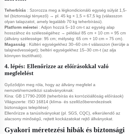
Teherbírás
: Szorozza meg a légkondicionáló egység súlyát 1,5-
tel (biztonsági tényező) → pl. 45 kg × 1,5 = 67,5 kg (válasszon
olyan talapzatot, amely legalább 70 kg teherbírású).
Platform méretei
: Adjon hozzá 5–10 cm-t az egység alap
hosszához és szélességéhez → például 85 cm + 10 cm = 95 cm
(állvány szélessége: 95 cm; mélység: 65 cm + 10 cm = 75 cm).
Magasság
: Kültéri egységekhez 30–60 cm-t válasszon (kerülje a
talajnedvességet); beltéri egységekhez 15–30 cm-t (az alja
könnyen tisztítható).
4. lépés: Ellenőrizze az előírásokkal való
megfelelést
Győződjön meg róla, hogy az állvány megfelel a
nemzeti/nemzetközi szabványoknak:
Kína: GB 17790-2008 (teherbírás és korrózióállóság előírások)
Világszerte: ISO 16814 (klíma- és szellőzőberendezések
biztonságos telepítése)
Ellenőrizze a tanúsítványokat (pl. SGS, CQC), elkerülendő az
alacsony minőségű, rejtett kockázatokat rejtő állványokat.
Gyakori méretezési hibák és biztonsági