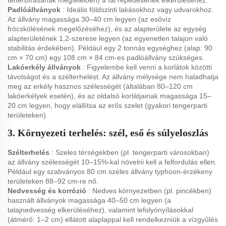
teherbírásának megfelelően) a fal repedésének elkerüléséhez.
Padlóállványok
: Ideális földszinti lakásokhoz vagy udvarokhoz.
Az állvány magassága 30–40 cm legyen (az esővíz
fröcskölésének megelőzéséhez), és az alapterülete az egység
alapterületének 1,2-szerese legyen (az egyenetlen talajon való
stabilitás érdekében). Például egy 2 tonnás egységhez (alap: 90
cm × 70 cm) egy 108 cm × 84 cm-es padlóállvány szükséges.
Lakóerkély állványok
: Figyelembe kell venni a korlátok közötti
távolságot és a szélterhelést. Az állvány mélysége nem haladhatja
meg az erkély hasznos szélességét (általában 80–120 cm
lakóerkélyek esetén), és az oldalsó korlátjainak magassága 15–
20 cm legyen, hogy elállítsa az erős szelet (gyakori tengerparti
területeken).
3. Környezeti terhelés: szél, eső és súlyeloszlás
Szélterhelés
: Szeles térségekben (pl. tengerparti városokban)
az állvány szélességét 10–15%-kal növelni kell a felfordulás ellen.
Például egy szabványos 80 cm széles állvány typhoon-érzékeny
területeken 88–92 cm-re nő.
Nedvesség és korrózió
: Nedves környezetben (pl. pincékben)
használt állványok magassága 40–50 cm legyen (a
talajnedvesség elkerüléséhez), valamint lefolyónyílásokkal
(átmérő: 1–2 cm) ellátott alaplappal kell rendelkezniük a vízgyűlés