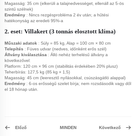
Magasság: 35 cm (elkerüli a talajnedvességet, ellenáll az 5-ös
szintű szélnek)
Eredmény
: Nincs rezgésprobléma 2 év után; a hűtési
hatékonyság az eredeti 95%-a
2. eset: Villakert (3 tonnás elosztott klíma)
Műszaki adatok
: Súly = 85 kg, Alap = 100 cm × 80 cm
Telepítés
: Füves udvar (nedves, időnként erős szél)
Állvány kiválasztása
: Álló nehéz terhelésű állvány a
következővel:
Platform: 120 cm × 96 cm (stabilitás érdekében 20% plusz)
Teherbírás: 127,5 kg (85 kg × 1,5)
Magasság: 45 cm (leeresztő nyílásokkal, csúszásgátló alappal)
Eredmény
: 6-os erősségű szelet bírja; nem rozsdásodik vagy dől
el 18 hónap után.
Előző
Következő
MINDEN