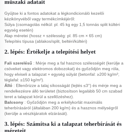
műszaki adatait
Gyűjtse ki a fontos adatokat a légkondicionáló kezelői
kézikönyvéből vagy termékcímkéjéről:
Súlya (csomagolás nélkül: pl. 45 kg egy 1,5 tonnás split kültéri
egység esetén)
Alap méretei (hossz × szélesség: pl. 85 cm × 65 cm)
Telepítés típusa (ablakos/split, beltéri/kültéri)
2. lépés: Értékelje a telepítési helyet
Fali szerelésű
: Mérje meg a fal hasznos szélességét (kerülje a
csöveket vagy elektromos dobozokat) és győződjön meg róla,
hogy elviseli a talapzat + egység súlyát (betonfal: ≥200 kg/m²;
téglafal: ≥150 kg/m²).
Álló
: Ellenőrizze a talaj síkosságát (lejtés ≤3°) és mérje meg a
rendelkezésre álló területet (biztosítson legalább 50 cm szabad
teret a talapzat körül a szellőzéshez).
Balcsony
: Győződjön meg a erkélykorlát maximális
teherbírásáról (általában 200 kg/m) és a hasznos mélységről
(kerülje a vészkijáratok elzárását).
3. lépés: Számítsa ki a talapzat teherbírását és
méreteit