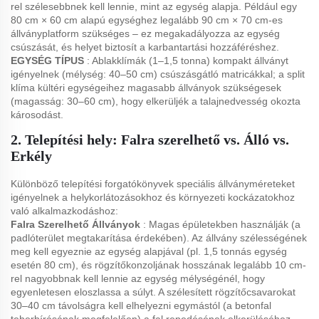
rel szélesebbnek kell lennie, mint az egység alapja. Például egy
80 cm × 60 cm alapú egységhez legalább 90 cm × 70 cm-es
állványplatform szükséges – ez megakadályozza az egység
csúszását, és helyet biztosít a karbantartási hozzáféréshez.
EGYSÉG TÍPUS
: Ablakklímák (1–1,5 tonna) kompakt állványt
igényelnek (mélység: 40–50 cm) csúszásgátló matricákkal; a split
klíma kültéri egységeihez magasabb állványok szükségesek
(magasság: 30–60 cm), hogy elkerüljék a talajnedvesség okozta
károsodást.
2. Telepítési hely: Falra szerelhető vs. Álló vs.
Erkély
Különböző telepítési forgatókönyvek speciális állványméreteket
igényelnek a helykorlátozásokhoz és környezeti kockázatokhoz
való alkalmazkodáshoz:
Falra Szerelhető Állványok
: Magas épületekben használják (a
padlóterület megtakarítása érdekében). Az állvány szélességének
meg kell egyeznie az egység alapjával (pl. 1,5 tonnás egység
esetén 80 cm), és rögzítőkonzoljának hosszának legalább 10 cm-
rel nagyobbnak kell lennie az egység mélységénél, hogy
egyenletesen eloszlassa a súlyt. A szélesített rögzítőcsavarokat
30–40 cm távolságra kell elhelyezni egymástól (a betonfal