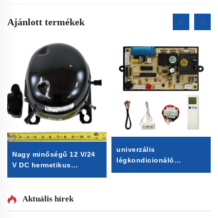
Ajánlott termékek
univerzális
Nagy minőségű 12 V/24
légkondicionáló
V DC hermetikus
vezérlőpanel 3 sebesség
kompresszor R600A
univerzális
hűtőberendezés
légkondicionáló
alkatrész járműbe szerelt
Aktuális hírek
vezérlőpanel univerzális
fagyasztó- és
a/c vezérlőpanel osztott