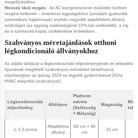
megelőzéséhez.
Hosszú távú rezgés
: Az AC kompresszorok működés közben
rezgést keltenek – inverteres egységekhez (amelyek gyakoribb
üzemelésre hajlamosak) enyhén nagyobb alapfelületű állvány
szükséges (az egység szélességénél 10%-kal szélesebb), a zaj
és a szerkezeti kopás csökkentése érdekében.
Szabványos méretajánlások otthoni
légkondicionáló állványokhoz
Az alábbi táblázat a légkondicionáló teljesítményének és telepítési
típusának megfelelő szabványos méreteket tartalmazza,
összhangban az iparág 2024-es legjobb gyakorlataival (Kína
HVAC telepítési szabványok):
Platform
Légkondicionáló
mérete
Mini
Állótípus
Magasság
teljesítmény
(Szélesség
tehe
× Mélység)
Ablakklíma
60 cm × 45
1–1,5 tonna
15 cm
50
állvány
cm