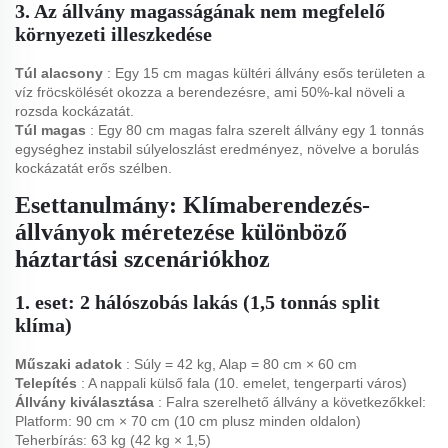
3. Az állvány magasságának nem megfelelő
környezeti illeszkedése
Túl alacsony
: Egy 15 cm magas kültéri állvány esős területen a
víz fröcskölését okozza a berendezésre, ami 50%-kal növeli a
rozsda kockázatát.
Túl magas
: Egy 80 cm magas falra szerelt állvány egy 1 tonnás
egységhez instabil súlyeloszlást eredményez, növelve a borulás
kockázatát erős szélben.
Esettanulmány: Klímaberendezés-
állványok méretezése különböző
háztartási szcenáriókhoz
1. eset: 2 hálószobás lakás (1,5 tonnás split
klíma)
Műszaki adatok
: Súly = 42 kg, Alap = 80 cm × 60 cm
Telepítés
: A nappali külső fala (10. emelet, tengerparti város)
Állvány kiválasztása
: Falra szerelhető állvány a következőkkel:
Platform: 90 cm × 70 cm (10 cm plusz minden oldalon)
Teherbírás: 63 kg (42 kg × 1,5)