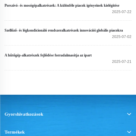
hűtőkamrákhoz
légkondicionálóhoz
Porszívó- és mosógépalkatrészek: A különféle piacok igényeinek kielégítése
2025-07-22
Szellőző- és légkondicionáló rendszeralkatrészek innovációi globális piacokra
2025-07-02
A hűtőgép-alkatrészek fejlődése forradalmasítja az ipart
2025-07-21
Gyorshivatkozások
Termékek