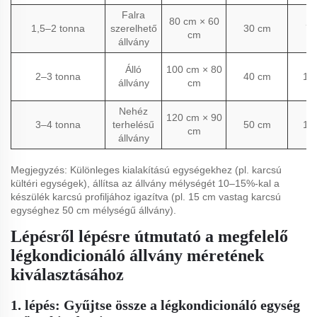
Falra
80 cm × 60
1,5–2 tonna
szerelhető
30 cm
75
cm
állvány
Álló
100 cm × 80
2–3 tonna
40 cm
12
állvány
cm
Nehéz
120 cm × 90
3–4 tonna
terhelésű
50 cm
18
cm
állvány
Megjegyzés: Különleges kialakítású egységekhez (pl. karcsú
kültéri egységek), állítsa az állvány mélységét 10–15%-kal a
készülék karcsú profiljához igazítva (pl. 15 cm vastag karcsú
egységhez 50 cm mélységű állvány).
Lépésről lépésre útmutató a megfelelő
légkondicionáló állvány méretének
kiválasztásához
1. lépés: Gyűjtse össze a légkondicionáló egység