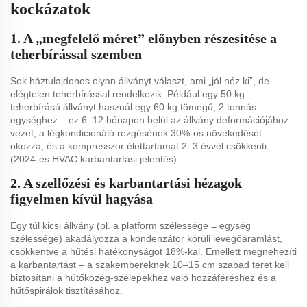
kockázatok
1. A „megfelelő méret” előnyben részesítése a
teherbírással szemben
Sok háztulajdonos olyan állványt választ, ami „jól néz ki”, de
elégtelen teherbírással rendelkezik. Például egy 50 kg
teherbírású állványt használ egy 60 kg tömegű, 2 tonnás
egységhez – ez 6–12 hónapon belül az állvány deformációjához
vezet, a légkondicionáló rezgésének 30%-os növekedését
okozza, és a kompresszor élettartamát 2–3 évvel csökkenti
(2024-es HVAC karbantartási jelentés).
2. A szellőzési és karbantartási hézagok
figyelmen kívül hagyása
Egy túl kicsi állvány (pl. a platform szélessége = egység
szélessége) akadályozza a kondenzátor körüli levegőáramlást,
csökkentve a hűtési hatékonyságot 18%-kal. Emellett megnehezíti
a karbantartást – a szakembereknek 10–15 cm szabad teret kell
biztosítani a hűtőközeg-szelepekhez való hozzáféréshez és a
hűtőspirálok tisztításához.