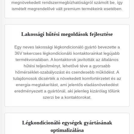
megnövekedett rendszermegbízhatóságról számolt be, így
ismételt megrendelővé vált premium termékeink esetében.
Lakossági hűtési megoldások fejlesztése
Egy neves lakossági légkondicionáló gyártó bevezette a
36V tekercses légkondicionáló kontaktorainkat legújabb
termékvonalában. A kontaktorok javították az általános
hűtési teljesítményt, lehetővé téve a gyorsabb
hőmérséklet-szabályozást és csendesebb működést. A
tulajdonosok dicsérték a növekedett komfortérzetet és az
energia-megtakarítást, ami jelentős eladásnövekedést
eredményezett a gyártónál, aki jelenleg kizárólag tőlünk
szerzi be a kontaktorokat.
Légkondicionáló egységek gyártásának
optimalizálása