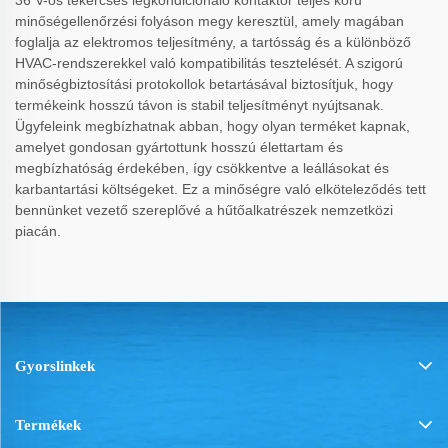
36 V-os tekercses légkondicionáló kontaktor teljes körű
minőségellenőrzési folyáson megy keresztül, amely magában
foglalja az elektromos teljesítmény, a tartósság és a különböző
HVAC-rendszerekkel való kompatibilitás tesztelését. A szigorú
minőségbiztosítási protokollok betartásával biztosítjuk, hogy
termékeink hosszú távon is stabil teljesítményt nyújtsanak.
Ügyfeleink megbízhatnak abban, hogy olyan terméket kapnak,
amelyet gondosan gyártottunk hosszú élettartam és
megbízhatóság érdekében, így csökkentve a leállásokat és
karbantartási költségeket. Ez a minőségre való elköteleződés tett
bennünket vezető szereplővé a hűtőalkatrészek nemzetközi
piacán.
Gyorslinkek
Termékek