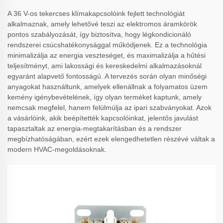
A 36 V-os tekercses klímakapcsolóink fejlett technológiát
alkalmaznak, amely lehetővé teszi az elektromos áramkörök
pontos szabályozását, így biztosítva, hogy légkondicionáló
rendszerei csúcshatékonysággal működjenek. Ez a technológia
minimalizálja az energia veszteséget, és maximalizálja a hűtési
teljesítményt, ami lakossági és kereskedelmi alkalmazásoknál
egyaránt alapvető fontosságú. A tervezés során olyan minőségi
anyagokat használtunk, amelyek ellenállnak a folyamatos üzem
kemény igénybevételének, így olyan terméket kaptunk, amely
nemcsak megfelel, hanem felülmúlja az ipari szabványokat. Azok
a vásárlóink, akik beépítették kapcsolóinkat, jelentős javulást
tapasztaltak az energia-megtakarításban és a rendszer
megbízhatóságában, ezért ezek elengedhetetlen részévé váltak a
modern HVAC-megoldásoknak.