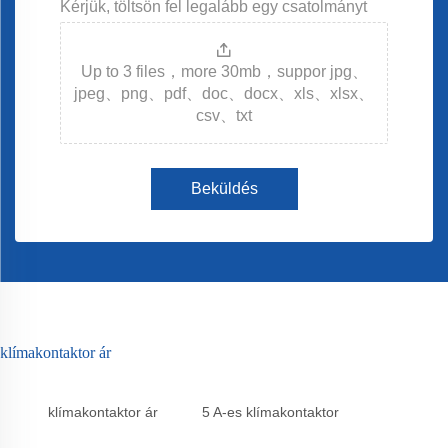
Kérjük, töltsön fel legalább egy csatolmányt
Up to 3 files，more 30mb，suppor jpg、
jpeg、png、pdf、doc、docx、xls、xlsx、
csv、txt
Beküldés
klímakontaktor ár
klímakontaktor ár
5 A-es klímakontaktor