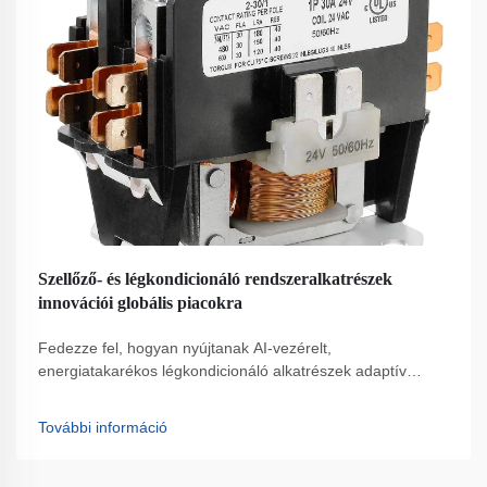
Szellőző- és légkondicionáló rendszeralkatrészek
innovációi globális piacokra
Fedezze fel, hogyan nyújtanak AI-vezérelt,
energiatakarékos légkondicionáló alkatrészek adaptív
teljesítményt és moduláris rugalmasságot globális
piacokon. Lássa a szellőzőrendszerek jövőjét.
További információ