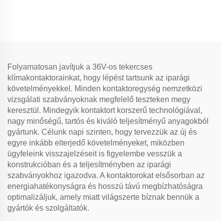
hűtőszekrény alkatrész,
kompresszor R600A
4TM-B
hűtőberendezés alkatrész
járműbe szerelt fagyasztó- és
hűtőkamrákhoz
Folyamatosan javítjuk a 36V-os tekercses
klímakontaktorainkat, hogy lépést tartsunk az iparági
követelményekkel. Minden kontaktoregység nemzetközi
vizsgálati szabványoknak megfelelő teszteken megy
keresztül. Mindegyik kontaktort korszerű technológiával,
nagy minőségű, tartós és kiváló teljesítményű anyagokból
gyártunk. Célunk napi szinten, hogy tervezzük az új és
egyre inkább elterjedő követelményeket, miközben
ügyfeleink visszajelzéseit is figyelembe vesszük a
konstrukcióban és a teljesítményben az iparági
szabványokhoz igazodva. A kontaktorokat elsősorban az
energiahatékonyságra és hosszú távú megbízhatóságra
optimalizáljuk, amely miatt világszerte bíznak bennük a
gyártók és szolgáltatók.