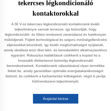
tekercses légkondicionáló
kontaktorokkal
A 36 V-os tekercses légkondicionáló kontaktoraink kiváló
teljesítményre vannak tervezve, így biztosítják, hogy
légkondicionáló- és fűtési rendszerei zavartalanul és hatékonyan
működjenek. Fejlett technológiával és szigorú minőségellenőrzési
eljárásokkal készülnek, így kiváló megbízhatóságot nyújtanak,
amely ideálissá teszi őket lakó- és kereskedelmi alkalmazásokhoz
egyaránt. Robusztus kialakításuk csökkenti a kopást és a
hosszabb élettartamot biztosítja légkondicionáló
berendezéseinek. Kontaktoraink választásával olyan termékbe
fektet be, amely garantáltan optimális energiatakarékosságot
biztosít, és csökkenti a karbantartási költségeket, végül is javítja
hűtőrendszerei teljesítményét.
Árajánlat kérése