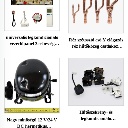
univerzális légkondicionáló
Réz szétosztó cső Y elágazás
vezérlőpanel 3 sebesség
réz hűtőközeg csatlakozó
univerzális légkondicionáló
VRF/VRV Rendszer
vezérlőpanel univerzális a/c
légkondicionálóhoz
vezérlőpanel osztott
légkondicionálóhoz
Hűtőszekrény- és
légkondicionáló
Nagy minőségű 12 V/24 V
túlterhelésvédelmi relé,
DC hermetikus