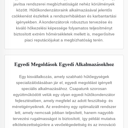
javítsa rendszerei megbízhatóságát nehéz körülmények
között. Hűtőkondenzátoraink alkalmazásával jelentős
csökkenést észleltek a rendszerhibákban és karbantartási
igényekben. A kondenzátorok robusztus tervezése és
kiváló hőkezelési képessége folyamatos teljesítményt
biztosított extrém hőmérsékletek mellett is, megerősítve
piaci reputációjukat a megbízhatóság terén.
Egyedi Megoldások Egyedi Alkalmazásokhoz
Egy kisvállalkozás, amely szabható hűtőegységek
specializálódásában jár el, egyedi megoldást igényelt
speciális alkalmazásához. Csapatunk szorosan
együttműködött velük egy olyan egyedi hűtőkondenzátor
fejlesztésében, amely megfelel az adott feszültség- és
méretigényeiknek. Az eredmény egy optimalizált rendszer
lett, amely nemcsak jobban teljesített, hanem nagyobb
tervezési rugalmasságot is biztosított, így példát mutatva
elkötelezettségünkre a vevőelégedettség és az innováció