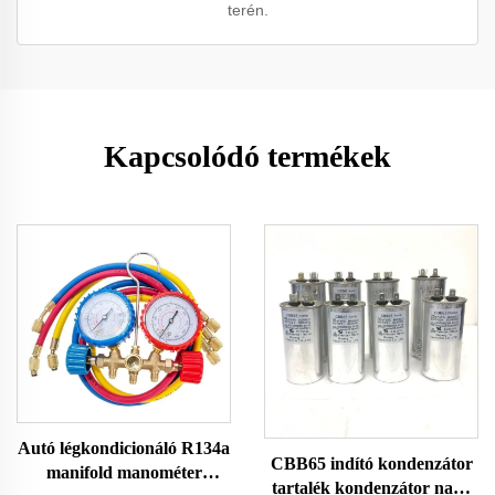
terén.
Kapcsolódó termékek
Autó légkondicionáló R134a
CBB65 indító kondenzátor
manifold manométer
tartalék kondenzátor nagy