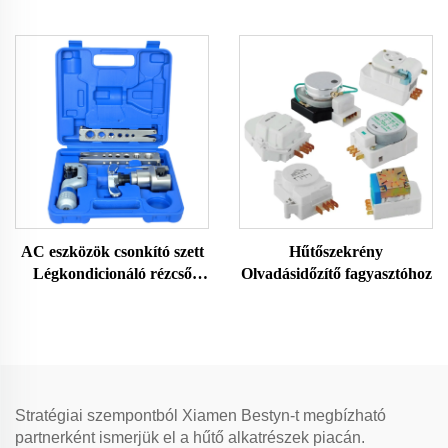
töltőcsövekkel és
minőségben
gyorscsatlakozókkal
AC eszközök csonkító szett
Hűtőszekrény
Légkondicionáló rézcső
Olvadásidőzítő fagyasztóhoz
csonkító szett CT-275
CT278, CT-N806AM-L,
CT-526
Stratégiai szempontból Xiamen Bestyn-t megbízható
partnerként ismerjük el a hűtő alkatrészek piacán.