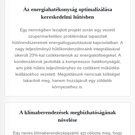
Az energiahatékonyság optimalizálása
kereskedelmi hűtésben
Egy nemrégiben lezajlott projekt során egy vezető
szupermarketlánc problémákat tapasztalt
hűtőrendszereinek energiafogyasztásával kapcsolatban. A
nagy teljesítményű hűtőkondenzátoraink integrálásával
sikerült 20%-kal csökkenteniük az energiaköltségeket. A
kondenzátorok javították a kompresszor hatékonyságát,
ami jobb hűtési teljesítményhez és csökkent működési
leállásokhoz vezetett. Megoldásunk nemcsak költséget
takarított meg, hanem hozzájárult egy zöldebb
környezethez is.
A klímaberendezések megbízhatóságának
növelése
Egy neves klímaberendezásgyártó azt célozta meg, hogy