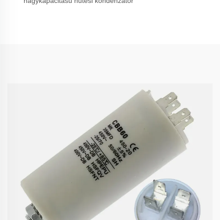
nagykapacitású hűtési kondenzátor