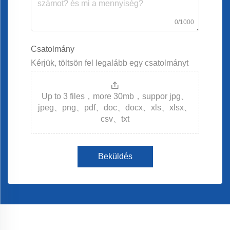
0/1000
Csatolmány
Kérjük, töltsön fel legalább egy csatolmányt
Up to 3 files，more 30mb，suppor jpg、
jpeg、png、pdf、doc、docx、xls、xlsx、
csv、txt
Beküldés