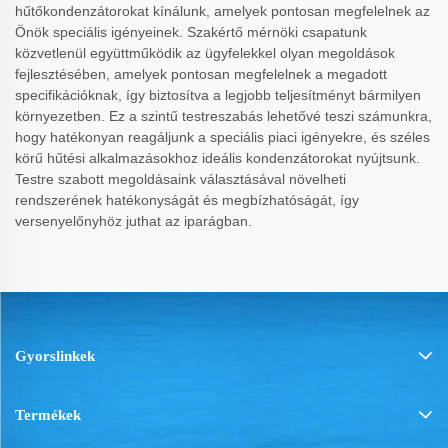
hűtőkondenzátorokat kínálunk, amelyek pontosan megfelelnek az
Önök speciális igényeinek. Szakértő mérnöki csapatunk
közvetlenül együttműködik az ügyfelekkel olyan megoldások
fejlesztésében, amelyek pontosan megfelelnek a megadott
specifikációknak, így biztosítva a legjobb teljesítményt bármilyen
környezetben. Ez a szintű testreszabás lehetővé teszi számunkra,
hogy hatékonyan reagáljunk a speciális piaci igényekre, és széles
körű hűtési alkalmazásokhoz ideális kondenzátorokat nyújtsunk.
Testre szabott megoldásaink választásával növelheti
rendszerének hatékonyságát és megbízhatóságát, így
versenyelőnyhöz juthat az iparágban.
Gyorslinkek
Termékek