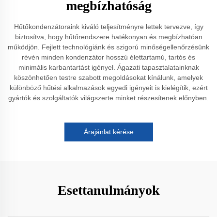
megbízhatóság
Hűtőkondenzátoraink kiváló teljesítményre lettek tervezve, így
biztosítva, hogy hűtőrendszere hatékonyan és megbízhatóan
működjön. Fejlett technológiánk és szigorú minőségellenőrzésünk
révén minden kondenzátor hosszú élettartamú, tartós és
minimális karbantartást igényel. Ágazati tapasztalatainknak
köszönhetően testre szabott megoldásokat kínálunk, amelyek
különböző hűtési alkalmazások egyedi igényeit is kielégítik, ezért
gyártók és szolgáltatók világszerte minket részesítenek előnyben.
Árajánlat kérése
Esettanulmányok