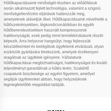
Hűtőkapacitásaink minőségét részben az előállításuk
során alkalmazott fejlett technológia, valamint a szigorú
minőségellenőrzési eljárások határozzák meg,
amelyeknek alávetjük őket. Hűtőkapacitásaink növelhetik a
hűtőszekrényekben, légkondicionálókban és egyéb
hűtőberendezésekben használt kompresszorok
hatékonyságát, ezek pedig mind termékkínálatunk részét
képezik. Arra helyezve hangsúlyt, hogy fejlesszük
készülékeinket és kielégítsük ügyfeleink elvárásait, olyan
eszközök gyártására törekszünk, amelyek érzékenyen
reagálnak az ügyfelek igényeire. Vállalatunk
hűtőkapacitásai megbízhatóságot, hatékonyságot és kiváló
teljesítményt garantálnak a hűtés terén. Szakértő
csapatunk büszkesége az egyéni figyelem, amellyel
segítjük ügyfeleinket abban, hogy helyzetüknek
legmegfelelőbb megoldást találják.