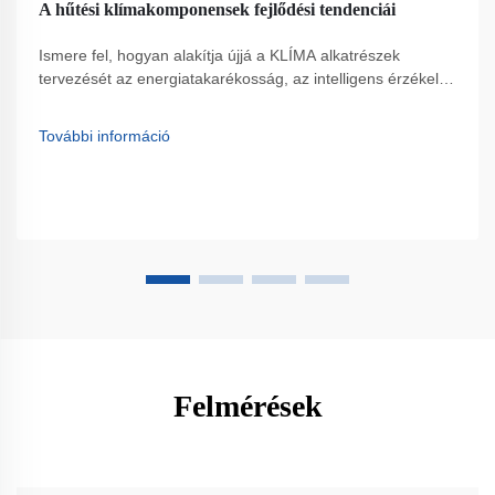
A hűtési klímakomponensek fejlődési tendenciái
Ismere fel, hogyan alakítja újjá a KLÍMA alkatrészek
tervezését az energiatakarékosság, az intelligens érzékelők
és az alacsony GWP-jű hűtőközegek. Csökkentse a
költségeket, növelje az élettartamot és feleljen meg a
További információ
szabályozásoknak. További információ.
Felmérések