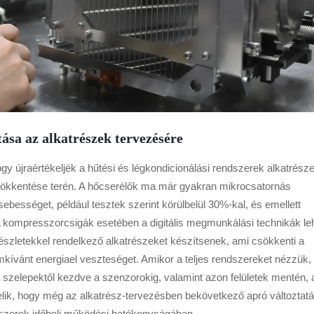
sa az alkatrészek tervezésére
ogy újraértékeljék a hűtési és légkondicionálási rendszerek alkatrész
csökkentése terén. A hőcserélők ma már gyakran mikrocsatornás
ebességet, például tesztek szerint körülbelül 30%-kal, és emellett
ompresszorcsigák esetében a digitális megmunkálási technikák le
szletekkel rendelkező alkatrészeket készítsenek, ami csökkenti a
kívánt energiael veszteséget. Amikor a teljes rendszereket nézzük,
 szelepektől kezdve a szenzorokig, valamint azon felületek mentén, 
lik, hogy még az alkatrész-tervezésben bekövetkező apró változtatá
szerek időbeli működési hatékonyságában.