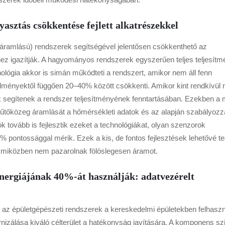
asztás csökkentése fejlett alkatrészekkel
áramlású) rendszerek segítségével jelentősen csökkenthető az
khez igazítják. A hagyományos rendszerek egyszerűen teljes teljesítm
hnológia akkor is simán működteti a rendszert, amikor nem áll fenn
lményektől függően 20–40% között csökkenti. Amikor kint rendkívül
ák segítenek a rendszer teljesítményének fenntartásában. Ezekben a
űtőközeg áramlását a hőmérsékleti adatok és az alapján szabályozz
ók tovább is fejlesztik ezeket a technológiákat, olyan szenzorok
% pontossággal mérik. Ezek a kis, de fontos fejlesztések lehetővé te
, miközben nem pazarolnak fölöslegesen áramot.
energiájának 40%-át használják: adatvezérelt
 az épületgépészeti rendszerek a kereskedelmi épületekben felhaszn
rnizálása kiváló célterület a hatékonyság javítására. A komponens sz