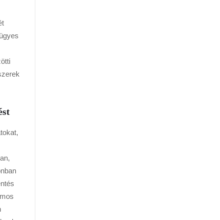
ét
 ügyes
ötti
szerek
ést
tokat,
an,
onban
entés
romos
n