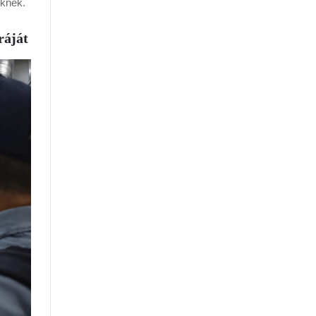
eknek.
ráját