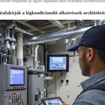
ékeknek megfelelni az egyes régiókban előírt működési követelmény
átalakítják a légkondicionáló alkatrészek architektú