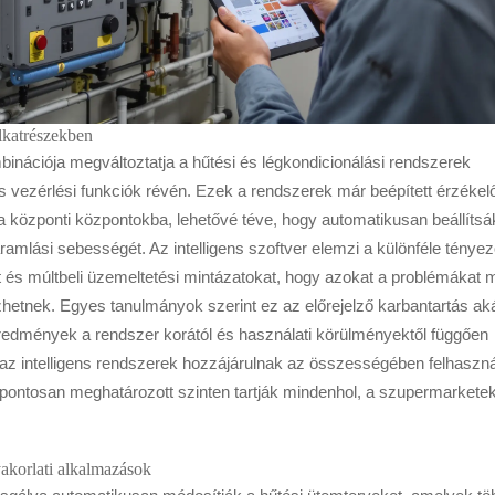
alkatrészekben
binációja megváltoztatja a hűtési és légkondicionálási rendszerek
ns vezérlési funkciók révén. Ezek a rendszerek már beépített érzékel
 központi központokba, lehetővé téve, hogy automatikusan beállítsá
mlási sebességét. Az intelligens szoftver elemzi a különféle tényez
 és múltbeli üzemeltetési mintázatokat, hogy azokat a problémákat 
zhetnek. Egyes tanulmányok szerint ez az előrejelző karbantartás ak
 eredmények a rendszer korától és használati körülményektől függően
k az intelligens rendszerek hozzájárulnak az összességében felhaszná
pontosan meghatározott szinten tartják mindenhol, a szupermarkete
yakorlati alkalmazások