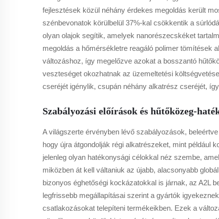
fejlesztések közül néhány érdekes megoldás került mos
szénbevonatok körülbelül 37%-kal csökkentik a súrlód
olyan olajok segítik, amelyek nanorészecskéket tartal
megoldás a hőmérsékletre reagáló polimer tömítések 
változáshoz, így megelőzve azokat a bosszantó hűtőköz
veszteséget okozhatnak az üzemeltetési költségvetése
cseréjét igénylik, csupán néhány alkatrész cseréjét, 
Szabályozási előírások és hűtőközeg-haték
A világszerte érvényben lévő szabályozások, beleértve 
hogy újra átgondolják régi alkatrészeket, mint példáu
jelenleg olyan hatékonysági célokkal néz szembe, amel
miközben át kell váltaniuk az újabb, alacsonyabb globá
bizonyos éghetőségi kockázatokkal is járnak, az A2L be
legfrissebb megállapításai szerint a gyártók igyekezne
csatlakozásokat telepíteni termékeikben. Ezek a vált