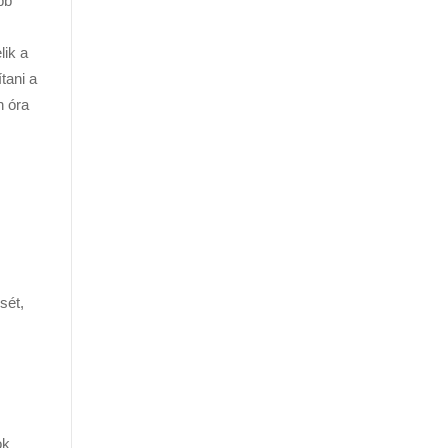
bb
lik a
tani a
n óra
sét,
ok