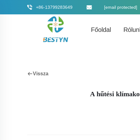
+86-13799283649
[email protected]
Főoldal
Rólun
Vissza
A hűtési klímako