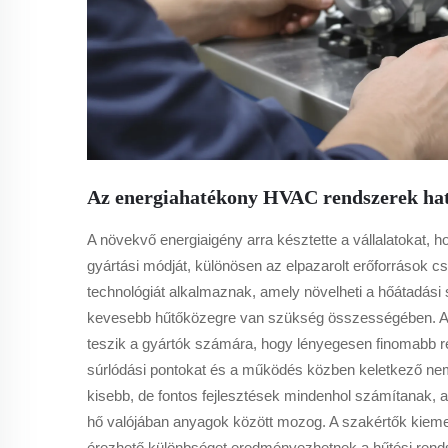
Az energiahatékony HVAC rendszerek hatá
A növekvő energiaigény arra késztette a vállalatokat, h
gyártási módját, különösen az elpazarolt erőforrások 
technológiát alkalmaznak, amely növelheti a hőátadási s
kevesebb hűtőközegre van szükség összességében. A k
teszik a gyártók számára, hogy lényegesen finomabb ré
súrlódási pontokat és a működés közben keletkező nem
kisebb, de fontos fejlesztések mindenhol számítanak, a
hő valójában anyagok között mozog. A szakértők kieme
érezhető különbséget eredményezhetnek a hűtési rend