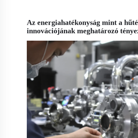
Az energiahatékonyság mint a hűtés
innovációjának meghatározó ténye