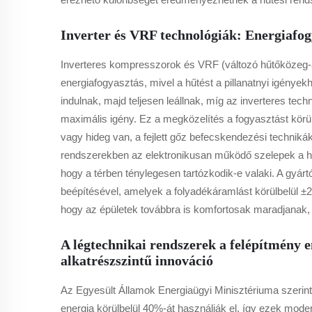
Inverter és VRF technológiák: Energiafogy
Inverteres kompresszorok és VRF (változó hűtőközeg-
energiafogyasztás, mivel a hűtést a pillanatnyi igénye
indulnak, majd teljesen leállnak, míg az inverteres tec
maximális igény. Ez a megközelítés a fogyasztást körü
vagy hideg van, a fejlett gőz befecskendezési technik
rendszerekben az elektronikusan működő szelepek a h
hogy a térben ténylegesen tartózkodik-e valaki. A gyárt
beépítésével, amelyek a folyadékáramlást körülbelül ±2
hogy az épületek továbbra is komfortosak maradjanak
A légtechnikai rendszerek a felépítmény 
alkatrészszintű innováció
Az Egyesült Államok Energiaügyi Minisztériuma szerint
energia körülbelül 40%-át használják el, így ezek mode