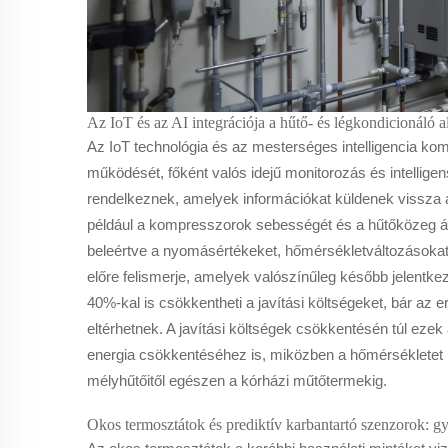
Az IoT és az AI integrációja a hűtő- és légkondicionáló 
Az IoT technológia és az mesterséges intelligencia kom
működését, főként valós idejű monitorozás és intellige
rendelkeznek, amelyek információkat küldenek vissza a
például a kompresszorok sebességét és a hűtőközeg ára
beleértve a nyomásértékeket, hőmérsékletváltozásokat
előre felismerje, amelyek valószínűleg később jelentke
40%-kal is csökkentheti a javítási költségeket, bár az
eltérhetnek. A javítási költségek csökkentésén túl eze
energia csökkentéséhez is, miközben a hőmérsékletet 
mélyhűtőitől egészen a kórházi műtőtermekig.
Okos termosztátok és prediktív karbantartó szenzorok: g