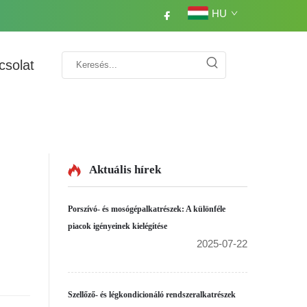
HU
csolat
Aktuális hírek
Porszívó- és mosógépalkatrészek: A különféle
piacok igényeinek kielégítése
2025-07-22
Szellőző- és légkondicionáló rendszeralkatrészek