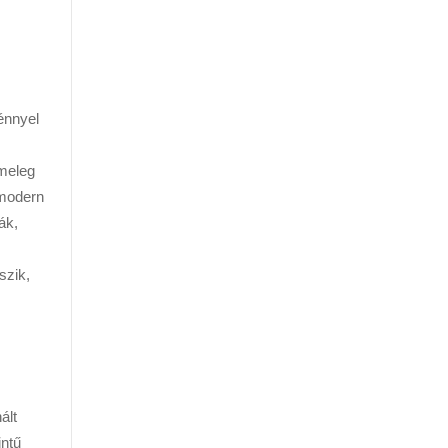
énnyel
 meleg
 modern
ák,
szik,
ált
intű