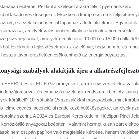
tanában előtérbe. Például a szelepszárakra felvitt gyémántszerű
ásból fakadó veszteségeket. Eközben a kompresszorok teljesítmény
maznak, és ezek különösen jól tapadnak a fétfelületekhez. Egy másik
alkalmazása, amelyek valós időben alkalmazkodnak a hőmérséklet-
eg szivárgásokat, amelyek évente akár 10 000 és 15 000 dollár köz
kből. Ezeknek a fejlesztéseknek az az előnye, hogy nem teljes rend
így hosszú távon érezhetően csökkenthető az energiafogyasztás.
onysági szabályok alakítják újra a alkatrészfejleszt
a SEER2-t és az EU F-Gas irányelveit, arra kényszerítették a vállala
l kondenzátorcsövek és expanziós szelepek rendszereikben. Az iparág
yek körülbelül 10, sőt akár 15 százalékkal magasabbak, mint korább
lis felmelegedési potenciállal rendelkező hűtőközegekre, amelyek az
sorolás szerint. A 2024-es Európai Kereskedelmi Hűtőipari Piaci Jel
k korrózióálló anyagokat beépíteni, valamint hermetikusan zárt elekt
ozások nem csupán papíron való megfelelés kérdése, hanem valójába