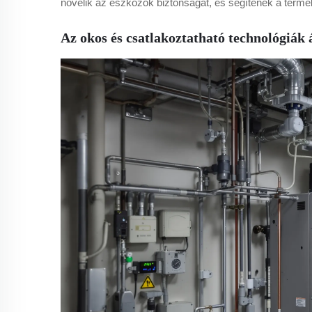
növelik az eszközök biztonságát, és segítenek a term
Az okos és csatlakoztatható technológiák 