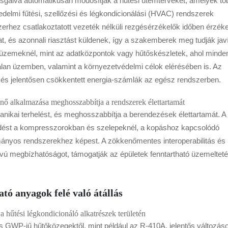
zsgálva automatikusan módosítják a hűtési ütemterveket, amelyek tö
delmi fűtési, szellőzési és légkondicionálási (HVAC) rendszerek
zerhez csatlakoztatott vezeték nélküli rezgésérzékelők időben érzéke
 és azonnali riasztást küldenek, így a szakemberek meg tudják javí
yüzemeknél, mint az adatközpontok vagy hűtőskészletek, ahol minde
talan üzemben, valamint a környezetvédelmi célok elérésében is. Az
 és jelentősen csökkentett energia-számlák az egész rendszerben.
ő alkalmazása meghosszabbítja a rendszerek élettartamát
hanikai terhelést, és meghosszabbítja a berendezések élettartamát. A
dést a kompresszorokban és szelepeknél, a kopáshoz kapcsolódó
ányos rendszerekhez képest. A zökkenőmentes interoperabilitás és
ávú megbízhatóságot, támogatják az épületek fenntartható üzemelteté
tó anyagok felé való átállás
 hűtési légkondicionáló alkatrészek területén
 GWP-jű hűtőközegektől, mint például az R-410A, jelentős változás