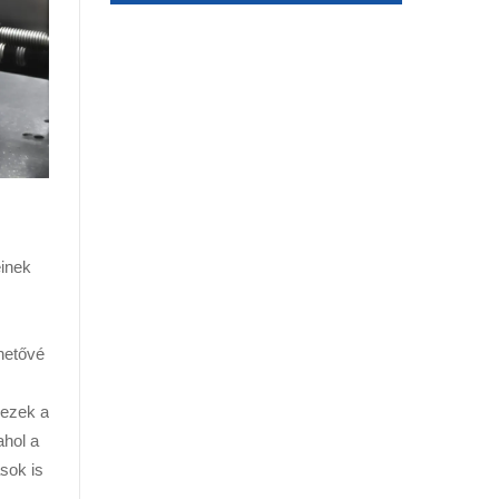
einek
hetővé
 ezek a
ahol a
sok is