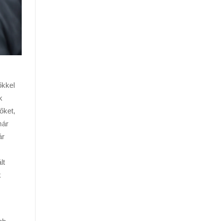
őkkel
k
őket,
már
ár
lt
k