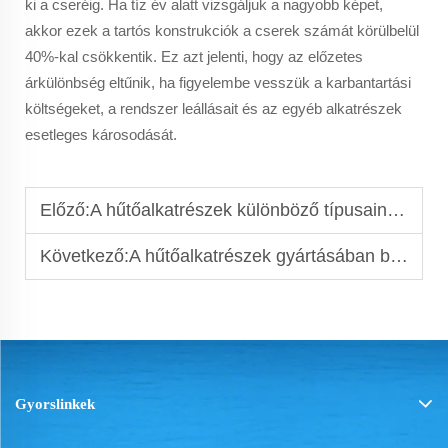
ki a cseréig. Ha tíz év alatt vizsgáljuk a nagyobb képet,
akkor ezek a tartós konstrukciók a cserek számát körülbelül
40%-kal csökkentik. Ez azt jelenti, hogy az előzetes
árkülönbség eltűnik, ha figyelembe vesszük a karbantartási
költségeket, a rendszer leállásait és az egyéb alkatrészek
esetleges károsodását.
Előző:
A hűtőalkatrészek különböző típusainak megértése
Következő:
A hűtőalkatrészek gyártásában betöltött minőségellenőrzés jelentősége
Gyorslinkek