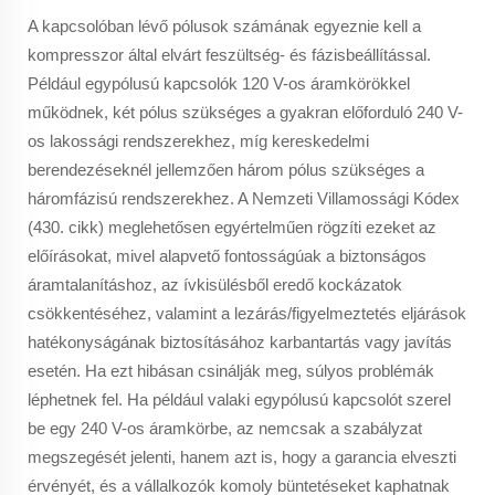
A kapcsolóban lévő pólusok számának egyeznie kell a
kompresszor által elvárt feszültség- és fázisbeállítással.
Például egypólusú kapcsolók 120 V-os áramkörökkel
működnek, két pólus szükséges a gyakran előforduló 240 V-
os lakossági rendszerekhez, míg kereskedelmi
berendezéseknél jellemzően három pólus szükséges a
háromfázisú rendszerekhez. A Nemzeti Villamossági Kódex
(430. cikk) meglehetősen egyértelműen rögzíti ezeket az
előírásokat, mivel alapvető fontosságúak a biztonságos
áramtalanításhoz, az ívkisülésből eredő kockázatok
csökkentéséhez, valamint a lezárás/figyelmeztetés eljárások
hatékonyságának biztosításához karbantartás vagy javítás
esetén. Ha ezt hibásan csinálják meg, súlyos problémák
léphetnek fel. Ha például valaki egypólusú kapcsolót szerel
be egy 240 V-os áramkörbe, az nemcsak a szabályzat
megszegését jelenti, hanem azt is, hogy a garancia elveszti
érvényét, és a vállalkozók komoly büntetéseket kaphatnak