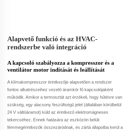
Alapvető funkció és az HVAC-
rendszerbe való integráció
A kapcsoló szabályozza a kompresszor és a
ventilátor motor indítását és leállítását
A klímakompresszor érintkezője alapvetően a rendszer
fontos alkatrészeihez vezető áramkör fő kapcsolójaként
működik. Amikor a termosztát azt érzékeli, hogy hűtésre van
szükség, egy alacsony feszültségű jelet (általában körülbelül
24 V váltóáramot) küld az érintkező elektromágneses
tekercséhez. Ennek hatására az eszközön belüli
fémmegérintkezők összezáródnak, és zártá állapotba kerül a