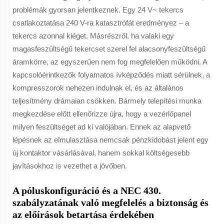
problémák gyorsan jelentkeznek. Egy 24 V~ tekercs
csatlakoztatása 240 V-ra katasztrófát eredményez – a
tekercs azonnal kiéget. Másrészről, ha valaki egy
magasfeszültségű tekercset szerel fel alacsonyfeszültségű
áramkörre, az egyszerűen nem fog megfelelően működni. A
kapcsolóérintkezők folyamatos ívképződés miatt sérülnek, a
kompresszorok nehezen indulnak el, és az általános
teljesítmény drámaian csökken. Bármely telepítési munka
megkezdése előtt ellenőrizze újra, hogy a vezérlőpanel
milyen feszültséget ad ki valójában. Ennek az alapvető
lépésnek az elmulasztása nemcsak pénzkidobást jelent egy
új kontaktor vásárlásával, hanem sokkal költségesebb
javításokhoz is vezethet a jövőben.
A póluskonfiguráció és a NEC 430.
szabályzatának való megfelelés a biztonság és
az előírások betartása érdekében