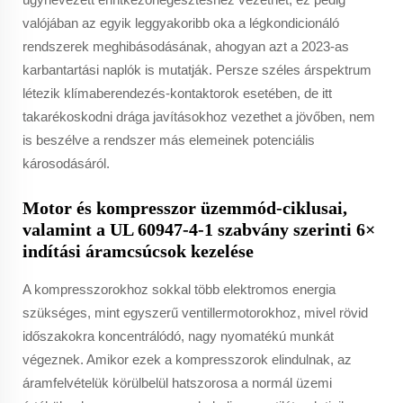
valójában az egyik leggyakoribb oka a légkondicionáló
rendszerek meghibásodásának, ahogyan azt a 2023-as
karbantartási naplók is mutatják. Persze széles árspektrum
létezik klímaberendezés-kontaktorok esetében, de itt
takarékoskodni drága javításokhoz vezethet a jövőben, nem
is beszélve a rendszer más elemeinek potenciális
károsodásáról.
Motor és kompresszor üzemmód-ciklusai,
valamint a UL 60947-4-1 szabvány szerinti 6×
indítási áramcsúcsok kezelése
A kompresszorokhoz sokkal több elektromos energia
szükséges, mint egyszerű ventillermotorokhoz, mivel rövid
időszakokra koncentrálódó, nagy nyomatékú munkát
végeznek. Amikor ezek a kompresszorok elindulnak, az
áramfelvételük körülbelül hatszorosa a normál üzemi