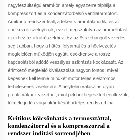
nagyfeszültségű áramkör, amely egyszerre táplálja a
kompresszort és a kondenzátorbelső ventilátormotort.
Amikor a rendszer leáll, a tekercs áramtalanodik, és az
érintkezők szétnyílnak, ezzel megszakítva az áramellátást
ezekhez az alkatrészekhez. Ez az összehangolt vezérlés
segít abban, hogy a hűtési folyamat és a hőelvezetés
megfelelően működjön együtt, csökkentve a rossz
kapcsolásból adódó veszélyes szikrázás kockázatát. Az
érintkező megfelelő kiválasztása nagyon fontos, mivel
képesnek kell lennie mindkét motor teljes elektromos
terhelésének viselésére. A helytelen választás olyan
problémákhoz vezethet, mint például hegesztett érintkezők,
túlmelegedés vagy akár későbbi teljes rendszerhiba.
Kritikus kölcsönhatás a termosztáttal,
kondenzátorral és a kompresszorral a
rendszer indítási sorrendjében