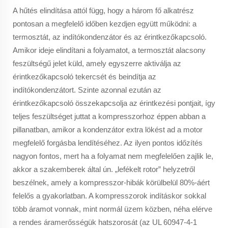
A hűtés elindítása attól függ, hogy a három fő alkatrész
pontosan a megfelelő időben kezdjen együtt működni: a
termosztát, az indítókondenzátor és az érintkezőkapcsoló.
Amikor ideje elindítani a folyamatot, a termosztát alacsony
feszültségű jelet küld, amely egyszerre aktiválja az
érintkezőkapcsoló tekercsét és beindítja az
indítókondenzátort. Szinte azonnal ezután az
érintkezőkapcsoló összekapcsolja az érintkezési pontjait, így
teljes feszültséget juttat a kompresszorhoz éppen abban a
pillanatban, amikor a kondenzátor extra lökést ad a motor
megfelelő forgásba lendítéséhez. Az ilyen pontos időzítés
nagyon fontos, mert ha a folyamat nem megfelelően zajlik le,
akkor a szakemberek által ún. „lefékelt rotor” helyzetről
beszélnek, amely a kompresszor-hibák körülbelül 80%-áért
felelős a gyakorlatban. A kompresszorok indításkor sokkal
több áramot vonnak, mint normál üzem közben, néha elérve
a rendes áramerősségük hatszorosát (az UL 60947-4-1