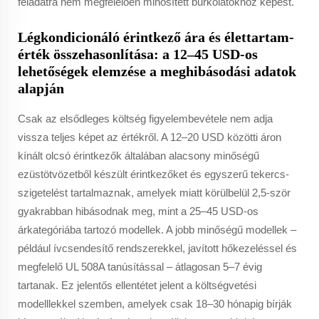
feladatra nem megfelelően minősített burkolatokhoz képest.
Légkondicionáló érintkező ára és élettartam-
érték összehasonlítása: a 12–45 USD-os
lehetőségek elemzése a meghibásodási adatok
alapján
Csak az elsődleges költség figyelembevétele nem adja
vissza teljes képet az értékről. A 12–20 USD közötti áron
kínált olcsó érintkezők általában alacsony minőségű
ezüstötvözetből készült érintkezőket és egyszerű tekercs-
szigetelést tartalmaznak, amelyek miatt körülbelül 2,5-ször
gyakrabban hibásodnak meg, mint a 25–45 USD-os
árkategóriába tartozó modellek. A jobb minőségű modellek –
például ívcsendesítő rendszerekkel, javított hőkezeléssel és
megfelelő UL 508A tanúsítással – átlagosan 5–7 évig
tartanak. Ez jelentős ellentétet jelent a költségvetési
modelllekkel szemben, amelyek csak 18–30 hónapig bírják