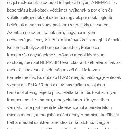
és jól működnek-e az adott telepítési helyen. A NEMA 1-es
besorolású burkolatok védelmet nyújtanak a por ellen és
véletlen ütközésekkel szemben, így elegendőek legtöbb
beltéri alkalmazás vagy padlásra szerelt kivitel esetén.
Azonban ne számítsanak arra, hogy bármilyen
nedvességgel vagy kültéri körülményekkel is megbirkóznak.
Kültéren elhelyezett berendezésekhez, különösen
kondenzáló egységekhez, erősebb megoldásra van
szükség, például NEMA 3R besorolásra. Ezek ellenállnak az
esőnek, hóesésnek, sőt még a szél által felkavart
törmeléknek is. Különböző HVAC megbízhatósági jelentések
szerint a NEMA 3R burkolatok használata valójában
háromtól öt évig terjedő plusz élettartamot biztosít az olyan
komponensek számára, amelyek durva környezetben
vannak. És a part menti területeken, ahol a páratartalom
mindig magas, a meghibásodási arány drámaian, körülbelül
kétharmaddal csökken a rendes burkolatokhoz vagy a