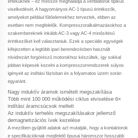
értéküknek – ez messze meghaladja a ventilátorok tipikus
viselkedését. A hagyományos AC-1 típusú érintkezők,
amelyeket például fűtőelemekhez terveztek, ebben az
esetben nem megfelelők. Kompresszoralkalmazásokhoz a
szakembereknek inkább AC-3 vagy AC-4 minősítésű
érintkezőket kell választaniuk. Ezek a speciális egységek
kifejezetten a legtöbb ipari berendezésben használt
rövidrezárt forgórészű motorokhoz készültek, így sokkal
jobban képesek kezelni a kompresszorrendszerek súlyos
igényeit az indítási fázisban és a folyamatos üzem során
egyaránt.
Nagy induktív áramok ismételt megszakítása
Több mint 100 000 működési ciklus elviselése 6×
indítási áramcsúcsok mellett
Az induktív terhelés megszakításakor jellemző
demagnetizációs ívek kezelése
A mezőben gyűjtött adatok azt mutatják, hogy a kontaktorok
e specifikációknak megfelelő típusai háromszor hosszabb