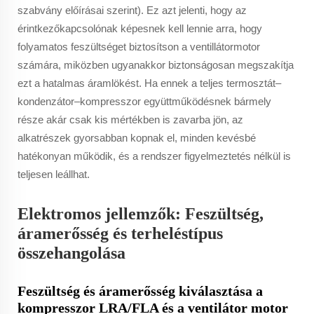
szabvány előírásai szerint). Ez azt jelenti, hogy az
érintkezőkapcsolónak képesnek kell lennie arra, hogy
folyamatos feszültséget biztosítson a ventillátormotor
számára, miközben ugyanakkor biztonságosan megszakítja
ezt a hatalmas áramlökést. Ha ennek a teljes termosztát–
kondenzátor–kompresszor együttműködésnek bármely
része akár csak kis mértékben is zavarba jön, az
alkatrészek gyorsabban kopnak el, minden kevésbé
hatékonyan működik, és a rendszer figyelmeztetés nélkül is
teljesen leállhat.
Elektromos jellemzők: Feszültség,
áramerősség és terheléstípus
összehangolása
Feszültség és áramerősség kiválasztása a
kompresszor LRA/FLA és a ventilátor motor