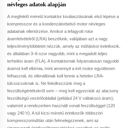
névleges adatok alapján
A megfelelő méretű kontaktor kiválasztásának első lépése a
kompresszor és a kondenzátorbelső motor névleges
adatainak ellenőrzése. Amikor a lefagyott rotor
áramfelvételről (LRA) beszélünk, valójában azt a nagy
teljesítménytöbbletet nézzük, amely az indításkor keletkezik,
és általában 3–6-szor nagyobb, mint a megadott teljes
terhelési áram (FLA). A kontaktornak folyamatosan nagyobb
áramot kell elbírnia, mint amennyit a két motor együttesen
felhasznál, és ellenállónak kell lennie a hirtelen LRA-
túlcsúcsoknak is. Ne feledkezzünk meg a
feszültségértékekről sem – meg kell egyezniük az alacsony
feszültségű vezérlőoldallal (például 24 V váltakozó áram),
valamint a rendszerben használt vonali feszültséggel (120
vagy 240 V). A túl kicsi méretű érintkezők többszöri
kompresszorindítás után felmelegszenek, ami az
úgynevezett érintkezőhegesztéshez vezethet; ez pedig