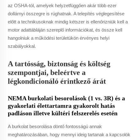
az OSHA-tól, amelyek helyzetfüggően akár több ezer
dollárnyi összegre is rúghatnak. A telepítés véglegesítése
előtt a technikusoknak mindig kétszer is ellenőrizniük kell a
motor adattábláján szereplő információkat, és össze kell
hangolniuk a működési területükön érvényes helyi
szabályokkal.
A tartósság, biztonság és költség
szempontjai, beleértve a
légkondicionáló érintkező árát
NEMA burkolati besorolások (1 vs. 3R) és a
gyakorlati élettartamra gyakorolt hatás
padláson illetve kültéri felszerelés esetén
A burkolat besorolása döntő fontosságú annak
meghatározásában, hogy mennyi ideig tartanak a kapcsolók