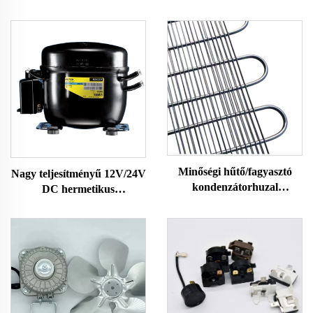
Minőségi hűtő/fagyasztó
Nagy teljesítményű 12V/24V
kondenzátorhuzal
DC hermetikus
csőkondenzátor
kompresszor R600A
hűtőberendezés
járműszerelési hűtők és
hűtők számára