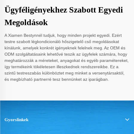
Ügyféligényekhez Szabott Egyedi
Megoldások
A Xiamen Bestynnél tudjuk, hogy minden projekt egyedi. Ezért
testre szabott légkondicionáló hőszigetelő cső megoldásokat
kínálunk, amelyek konkrét igényeknek felelnek meg. Az OEM és
ODM szolgáltatásaink lehetővé teszik az ügyfelek számára, hogy
meghatározzák a méreteket, anyagokat és egyéb paramétereket,
így termékeink tökéletesen illeszkednek rendszereikbe. Ez a
szintű testreszabás különböztet meg minket a versenytársaktól,
és megbízható partnerré tesz bennünket az iparágban.
Gyorslinkek