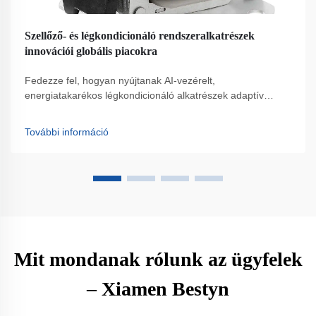
Szellőző- és légkondicionáló rendszeralkatrészek
innovációi globális piacokra
Fedezze fel, hogyan nyújtanak AI-vezérelt,
energiatakarékos légkondicionáló alkatrészek adaptív
teljesítményt és moduláris rugalmasságot globális
piacokon. Lássa a szellőzőrendszerek jövőjét.
További információ
Mit mondanak rólunk az ügyfelek
– Xiamen Bestyn