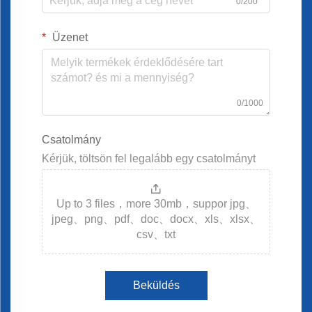
0/200
Üzenet
0/1000
Csatolmány
Kérjük, töltsön fel legalább egy csatolmányt
Up to 3 files，more 30mb，suppor jpg、
jpeg、png、pdf、doc、docx、xls、xlsx、
csv、txt
Beküldés