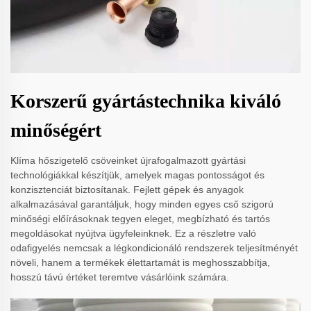
Korszerű gyártástechnika kiváló
minőségért
Klíma hőszigetelő csöveinket újrafogalmazott gyártási
technológiákkal készítjük, amelyek magas pontosságot és
konzisztenciát biztosítanak. Fejlett gépek és anyagok
alkalmazásával garantáljuk, hogy minden egyes cső szigorú
minőségi előírásoknak tegyen eleget, megbízható és tartós
megoldásokat nyújtva ügyfeleinknek. Ez a részletre való
odafigyelés nemcsak a légkondicionáló rendszerek teljesítményét
növeli, hanem a termékek élettartamát is meghosszabbítja,
hosszú távú értéket teremtve vásárlóink számára.