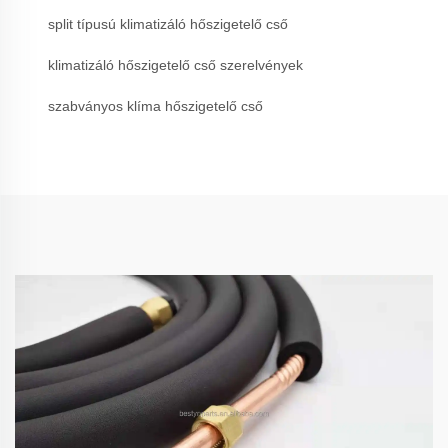
split típusú klimatizáló hőszigetelő cső
klimatizáló hőszigetelő cső szerelvények
szabványos klíma hőszigetelő cső