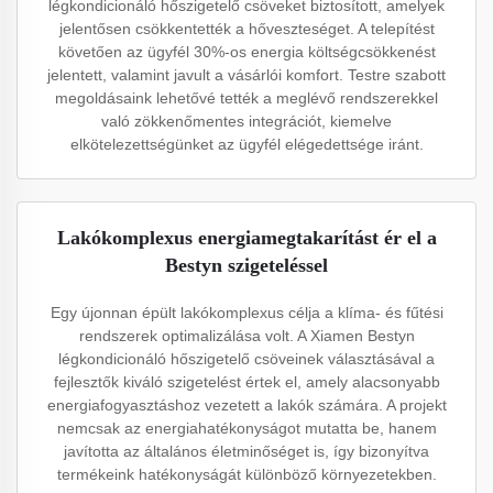
légkondicionáló hőszigetelő csöveket biztosított, amelyek
jelentősen csökkentették a hőveszteséget. A telepítést
követően az ügyfél 30%-os energia költségcsökkenést
jelentett, valamint javult a vásárlói komfort. Testre szabott
megoldásaink lehetővé tették a meglévő rendszerekkel
való zökkenőmentes integrációt, kiemelve
elkötelezettségünket az ügyfél elégedettsége iránt.
Lakókomplexus energiamegtakarítást ér el a
Bestyn szigeteléssel
Egy újonnan épült lakókomplexus célja a klíma- és fűtési
rendszerek optimalizálása volt. A Xiamen Bestyn
légkondicionáló hőszigetelő csöveinek választásával a
fejlesztők kiváló szigetelést értek el, amely alacsonyabb
energiafogyasztáshoz vezetett a lakók számára. A projekt
nemcsak az energiahatékonyságot mutatta be, hanem
javította az általános életminőséget is, így bizonyítva
termékeink hatékonyságát különböző környezetekben.