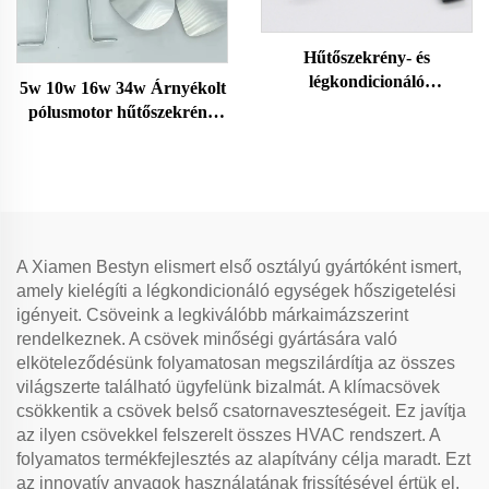
Hűtőszekrény- és
légkondicionáló
5w 10w 16w 34w Árnyékolt
túlterhelésvédelmi relé,
pólusmotor hűtőszekrény
hűtőszekrény alkatrész,
ventilátormotor lapát és
4TM-B
konzol szett fagyasztó
motorral
A Xiamen Bestyn elismert első osztályú gyártóként ismert,
amely kielégíti a légkondicionáló egységek hőszigetelési
igényeit. Csöveink a legkiválóbb márkaimázszerint
rendelkeznek. A csövek minőségi gyártására való
elköteleződésünk folyamatosan megszilárdítja az összes
világszerte található ügyfelünk bizalmát. A klímacsövek
csökkentik a csövek belső csatornaveszteségeit. Ez javítja
az ilyen csövekkel felszerelt összes HVAC rendszert. A
folyamatos termékfejlesztés az alapítvány célja maradt. Ezt
az innovatív anyagok használatának frissítésével értük el.