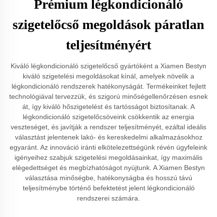
Prémium légkondicionáló
szigetelőcső megoldások páratlan
teljesítményért
Kiváló légkondicionáló szigetelőcső gyártóként a Xiamen Bestyn
kiváló szigetelési megoldásokat kínál, amelyek növelik a
légkondicionáló rendszerek hatékonyságát. Termékeinket fejlett
technológiával tervezzük, és szigorú minőségellenőrzésen esnek
át, így kiváló hőszigetelést és tartósságot biztosítanak. A
légkondicionáló szigetelőcsöveink csökkentik az energia
veszteséget, és javítják a rendszer teljesítményét, ezáltal ideális
választást jelentenek lakó- és kereskedelmi alkalmazásokhoz
egyaránt. Az innováció iránti elkötelezettségünk révén ügyfeleink
igényeihez szabjuk szigetelési megoldásainkat, így maximális
elégedettséget és megbízhatóságot nyújtunk. A Xiamen Bestyn
választása minőségbe, hatékonyságba és hosszú távú
teljesítménybe történő befektetést jelent légkondicionáló
rendszerei számára.