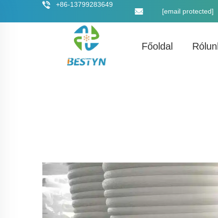
+86-13799283649
[email protected]
Főoldal
Rólun