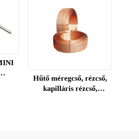
INI
Hűtő méregcső, rézcső,
OLE
kapilláris rézcső,
légkondicionáló és
hűtőgép rézcső