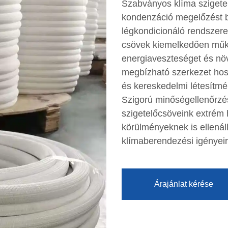
Szabványos klíma szigete
kondenzáció megelőzést biz
légkondicionáló rendszere
csövek kiemelkedően műkö
energiaveszteséget és nö
megbízható szerkezet hoss
és kereskedelmi létesítmé
Szigorú minőségellenőrzés
szigetelőcsöveink extrém
körülményeknek is ellenál
klímaberendezési igényeir
Árajánlat kérése