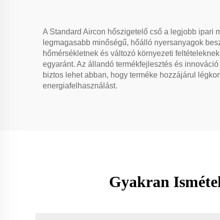
hűtőkamrákhoz
A Standard Aircon hőszigetelő cső a legjobb ipari 
legmagasabb minőségű, hőálló nyersanyagok beszer
hőmérsékletnek és változó környezeti feltételeknek 
egyaránt. Az állandó termékfejlesztés és innováci
biztos lehet abban, hogy terméke hozzájárul légk
energiafelhasználást.
Gyakran Ismétel