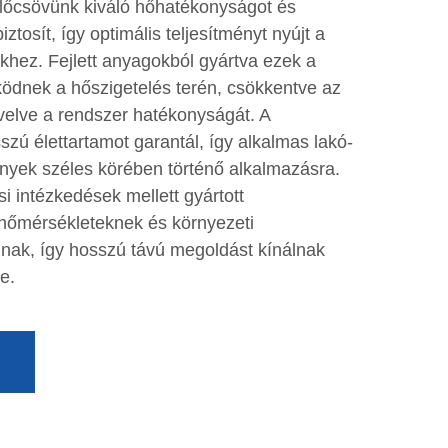
lőcsövünk kiváló hőhatékonyságot és
tosít, így optimális teljesítményt nyújt a
khez. Fejlett anyagokból gyártva ezek a
dnek a hőszigetelés terén, csökkentve az
velve a rendszer hatékonyságát. A
zú élettartamot garantál, így alkalmas lakó-
nyek széles körében történő alkalmazásra.
i intézkedések mellett gyártott
 hőmérsékleteknek és környezeti
lnak, így hosszú távú megoldást kínálnak
e.