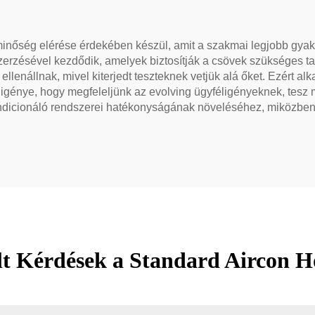
minőség elérése érdekében készül, amit a szakmai legjobb gyako
zésével kezdődik, amelyek biztosítják a csövek szükséges ta
ellenállnak, mivel kiterjedt teszteknek vetjük alá őket. Ezért a
ó igénye, hogy megfeleljünk az evolving ügyféligényeknek, tesz
ondicionáló rendszerei hatékonyságának növeléséhez, miközben 
t Kérdések a Standard Aircon Hő