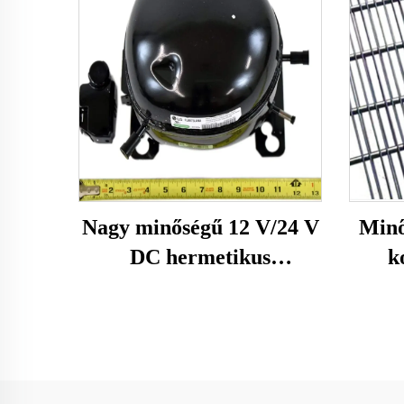
Nagy minőségű 12 V/24 V
Minő
DC hermetikus
k
kompresszor R600A
hűtőberendezés alkatrész
járműbe szerelt
fagyasztó- és