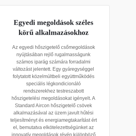
Egyedi megoldások széles
körű alkalmazásokhoz
Az egyedi hőszigetelő csőmegoldások
nyújtásában rejlő rugalmasságunk
számos iparág számára forradalmi
változást jelentett. Egy gyáregységgel
folytatott közelmúltbeli együttműködés
speciális légkondicionáló
rendszerekhez testreszabott
hőszigetelési megoldásokat igényelt. A
Standard Aircon hőszigetelő csövek
alkalmazásával az üzem javult hűtési
teljesítményt és energiamegtakarítást ért
el, bemutatva elkötelezettségünket az
innovatív megoldások révén különböző