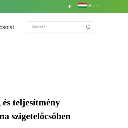
HU
csolat
 és teljesítmény
ma szigetelőcsőben