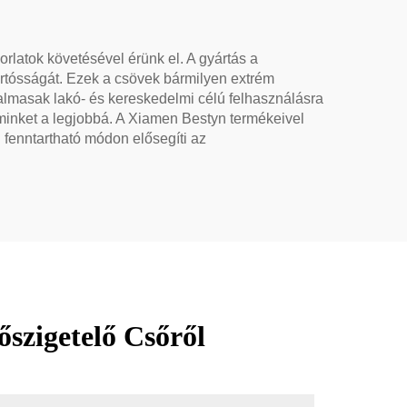
rlatok követésével érünk el. A gyártás a
rtósságát. Ezek a csövek bármilyen extrém
lkalmasak lakó- és kereskedelmi célú felhasználásra
 minket a legjobbá. A Xiamen Bestyn termékeivel
fenntartható módon elősegíti az
szigetelő Csőről