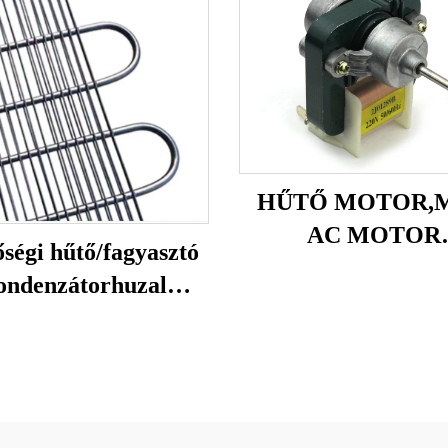
HŰTŐ MOTOR,M
AC MOTOR
ségi hűtő/fagyasztó
ÁRNYÉKOLT P
ondenzátorhuzal
MOTOR
csőkondenzátor