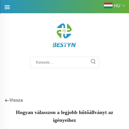
HU
Vissza
Hogyan válasszon a legjobb hűtőállványt az
igényeihez