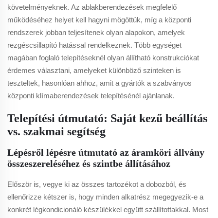
követelményeknek. Az ablakberendezések megfelelő
működéséhez helyet kell hagyni mögöttük, míg a központi
rendszerek jobban teljesítenek olyan alapokon, amelyek
rezgéscsillapító hatással rendelkeznek. Több egységet
magában foglaló telepítéseknél olyan állítható konstrukciókat
érdemes választani, amelyeket különböző szinteken is
teszteltek, hasonlóan ahhoz, amit a gyártók a szabványos
központi klímaberendezések telepítésénél ajánlanak.
Telepítési útmutató: Saját kezű beállítás
vs. szakmai segítség
Lépésről lépésre útmutató az áramköri állvány
összeszereléséhez és szintbe állításához
Először is, vegye ki az összes tartozékot a dobozból, és
ellenőrizze kétszer is, hogy minden alkatrész megegyezik-e a
konkrét légkondicionáló készülékkel együtt szállítottakkal. Most