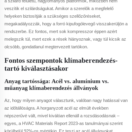
a szilárd felületű, hagyományos platformok, miközben nem
veszítik el szilárdságukat. Amikor a szerelők a megfelelő
helyeken biztosítják a szükséges szellőzőréseket,
megakadályozzák, hogy a forró kipufogólevegő visszakerüljön a
rendszerbe. Ez fontos, mert sok kompresszor éppen azért
melegszik túl, mert ezek a rések hiányoznak, vagy túl kicsik az
olcsóbb, gondatlanul megtervezett tartókon.
Fontos szempontok klímaberendezés-
tartó kiválasztásakor
Anyag tartóssága: Acél vs. alumínium vs.
műanyag klímaberendezés állványok
Az, hogy milyen anyagot választunk, valóban nagy hatással van
az időtállóságra. A horganyzott acél az elmúlt években
népszerűvé vált, mivel kiválóan ellenáll a rozsdásodásnak –
egyes, a HVAC Materials Report 2023-as tanulmányai szerint
körülbelül 92%-os mértékig. Ez teszi az acél állványokat