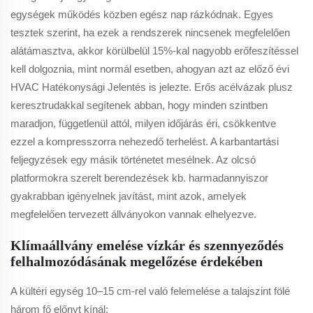
egységek működés közben egész nap rázkódnak. Egyes
tesztek szerint, ha ezek a rendszerek nincsenek megfelelően
alátámasztva, akkor körülbelül 15%-kal nagyobb erőfeszítéssel
kell dolgoznia, mint normál esetben, ahogyan azt az előző évi
HVAC Hatékonysági Jelentés is jelezte. Erős acélvázak plusz
keresztrudakkal segítenek abban, hogy minden szintben
maradjon, függetlenül attól, milyen időjárás éri, csökkentve
ezzel a kompresszorra nehezedő terhelést. A karbantartási
feljegyzések egy másik történetet mesélnek. Az olcsó
platformokra szerelt berendezések kb. harmadannyiszor
gyakrabban igényelnek javítást, mint azok, amelyek
megfelelően tervezett állványokon vannak elhelyezve.
Klímaállvány emelése vízkár és szennyeződés
felhalmozódásának megelőzése érdekében
A kültéri egység 10–15 cm-rel való felemelése a talajszint fölé
három fő előnyt kínál: