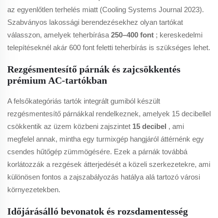
az egyenlőtlen terhelés miatt (Cooling Systems Journal 2023).
Szabványos lakossági berendezésekhez olyan tartókat
válasszon, amelyek teherbírása
250–400 font
; kereskedelmi
telepítéseknél akár 600 font feletti teherbírás is szükséges lehet.
Rezgésmentesítő párnák és zajcsökkentés
prémium AC-tartókban
A felsőkategóriás tartók integrált gumiból készült
rezgésmentesítő párnákkal rendelkeznek, amelyek 15 decibellel
csökkentik az üzem közbeni zajszintet
15 decibel
, ami
megfelel annak, mintha egy turmixgép hangjáról áttérnénk egy
csendes hűtőgép zümmögésére. Ezek a párnák továbbá
korlátozzák a rezgések átterjedését a közeli szerkezetekre, ami
különösen fontos a zajszabályozás hatálya alá tartozó városi
környezetekben.
Időjárásálló bevonatok és rozsdamentesség