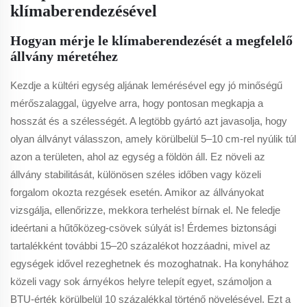
klímaberendezésével
Hogyan mérje le klímaberendezését a megfelelő
állvány méretéhez
Kezdje a kültéri egység aljának lemérésével egy jó minőségű
mérőszalaggal, ügyelve arra, hogy pontosan megkapja a
hosszát és a szélességét. A legtöbb gyártó azt javasolja, hogy
olyan állványt válasszon, amely körülbelül 5–10 cm-rel nyúlik túl
azon a területen, ahol az egység a földön áll. Ez növeli az
állvány stabilitását, különösen széles időben vagy közeli
forgalom okozta rezgések esetén. Amikor az állványokat
vizsgálja, ellenőrizze, mekkora terhelést bírnak el. Ne feledje
ideértani a hűtőközeg-csövek súlyát is! Érdemes biztonsági
tartalékként további 15–20 százalékot hozzáadni, mivel az
egységek idővel rezeghetnek és mozoghatnak. Ha konyhához
közeli vagy sok árnyékos helyre telepít egyet, számoljon a
BTU-érték körülbelül 10 százalékkal történő növelésével. Ezt a