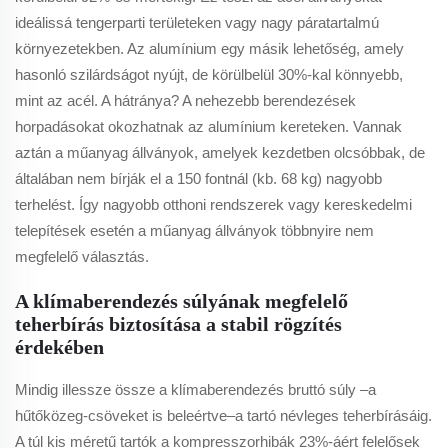
ideálissá tengerparti területeken vagy nagy páratartalmú
környezetekben. Az alumínium egy másik lehetőség, amely
hasonló szilárdságot nyújt, de körülbelül 30%-kal könnyebb,
mint az acél. A hátránya? A nehezebb berendezések
horpadásokat okozhatnak az alumínium kereteken. Vannak
aztán a műanyag állványok, amelyek kezdetben olcsóbbak, de
általában nem bírják el a 150 fontnál (kb. 68 kg) nagyobb
terhelést. Így nagyobb otthoni rendszerek vagy kereskedelmi
telepítések esetén a műanyag állványok többnyire nem
megfelelő választás.
A klímaberendezés súlyának megfelelő
teherbírás biztosítása a stabil rögzítés
érdekében
Mindig illessze össze a klímaberendezés
bruttó súly
–a
hűtőközeg-csöveket is beleértve–a tartó névleges teherbírásáig.
A túl kis méretű tartók a kompresszorhibák 23%-áért felelősek