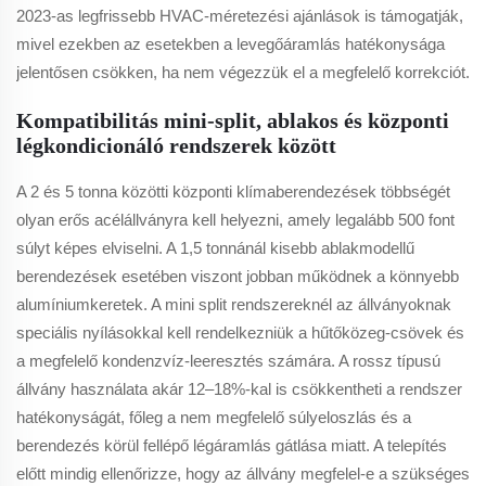
2023-as legfrissebb HVAC-méretezési ajánlások is támogatják,
mivel ezekben az esetekben a levegőáramlás hatékonysága
jelentősen csökken, ha nem végezzük el a megfelelő korrekciót.
Kompatibilitás mini-split, ablakos és központi
légkondicionáló rendszerek között
A 2 és 5 tonna közötti központi klímaberendezések többségét
olyan erős acélállványra kell helyezni, amely legalább 500 font
súlyt képes elviselni. A 1,5 tonnánál kisebb ablakmodellű
berendezések esetében viszont jobban működnek a könnyebb
alumíniumkeretek. A mini split rendszereknél az állványoknak
speciális nyílásokkal kell rendelkezniük a hűtőközeg-csövek és
a megfelelő kondenzvíz-leeresztés számára. A rossz típusú
állvány használata akár 12–18%-kal is csökkentheti a rendszer
hatékonyságát, főleg a nem megfelelő súlyeloszlás és a
berendezés körül fellépő légáramlás gátlása miatt. A telepítés
előtt mindig ellenőrizze, hogy az állvány megfelel-e a szükséges