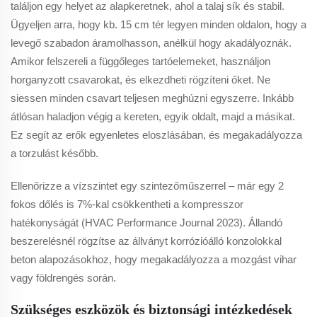
találjon egy helyet az alapkeretnek, ahol a talaj sík és stabil.
Ügyeljen arra, hogy kb. 15 cm tér legyen minden oldalon, hogy a
levegő szabadon áramolhasson, anélkül hogy akadályoznák.
Amikor felszereli a függőleges tartóelemeket, használjon
horganyzott csavarokat, és elkezdheti rögzíteni őket. Ne
siessen minden csavart teljesen meghúzni egyszerre. Inkább
átlósan haladjon végig a kereten, egyik oldalt, majd a másikat.
Ez segít az erők egyenletes eloszlásában, és megakadályozza
a torzulást később.
Ellenőrizze a vízszintet egy szintezőműszerrel – már egy 2
fokos dőlés is 7%-kal csökkentheti a kompresszor
hatékonyságát (HVAC Performance Journal 2023). Állandó
beszerelésnél rögzítse az állványt korrózióálló konzolokkal
beton alapozásokhoz, hogy megakadályozza a mozgást vihar
vagy földrengés során.
Szükséges eszközök és biztonsági intézkedések