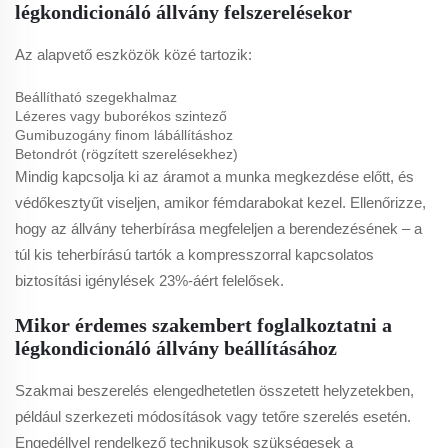
légkondicionáló állvány felszerelésekor
Az alapvető eszközök közé tartozik:
Beállítható szegekhalmaz
Lézeres vagy buborékos szintező
Gumibuzogány finom lábállításhoz
Betondrót (rögzített szerelésekhez)
Mindig kapcsolja ki az áramot a munka megkezdése előtt, és
védőkesztyűt viseljen, amikor fémdarabokat kezel. Ellenőrizze,
hogy az állvány teherbírása megfeleljen a berendezésének – a
túl kis teherbírású tartók a kompresszorral kapcsolatos
biztosítási igénylések 23%-áért felelősek.
Mikor érdemes szakembert foglalkoztatni a
légkondicionáló állvány beállításához
Szakmai beszerelés elengedhetetlen összetett helyzetekben,
például szerkezeti módosítások vagy tetőre szerelés esetén.
Engedéllyel rendelkező technikusok szükségesek a