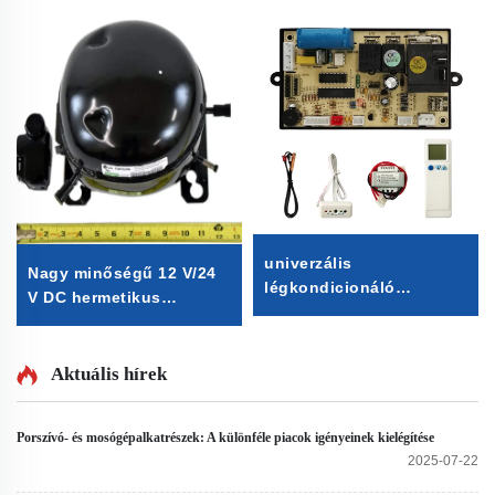
univerzális
Nagy minőségű 12 V/24
légkondicionáló
V DC hermetikus
vezérlőpanel 3 sebesség
kompresszor R600A
univerzális
hűtőberendezés
légkondicionáló
alkatrész járműbe szerelt
Aktuális hírek
vezérlőpanel univerzális
fagyasztó- és
a/c vezérlőpanel osztott
hűtőkamrákhoz
légkondicionálóhoz
Porszívó- és mosógépalkatrészek: A különféle piacok igényeinek kielégítése
2025-07-22