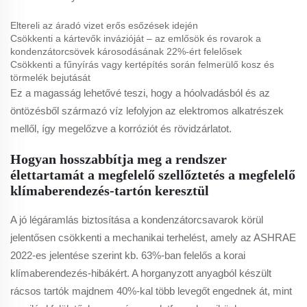
Eltereli az áradó vizet erős esőzések idején
Csökkenti a kártevők invázióját – az emlősök és rovarok a
kondenzátorcsövek károsodásának 22%-ért felelősek
Csökkenti a fűnyírás vagy kertépítés során felmerülő kosz és
törmelék bejutását
Ez a magasság lehetővé teszi, hogy a hóolvadásból és az
öntözésből származó víz lefolyjon az elektromos alkatrészek
mellől, így megelőzve a korróziót és rövidzárlatot.
Hogyan hosszabbítja meg a rendszer
élettartamát a megfelelő szellőztetés a megfelelő
klímaberendezés-tartón keresztül
A jó légáramlás biztosítása a kondenzátorcsavarok körül
jelentősen csökkenti a mechanikai terhelést, amely az ASHRAE
2022-es jelentése szerint kb. 63%-ban felelős a korai
klímaberendezés-hibákért. A horganyzott anyagból készült
rácsos tartók majdnem 40%-kal több levegőt engednek át, mint