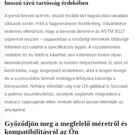
hosszú távú tartósság érdekében
A porral bevont acél kb. ötször tovább tart fagyasztási-olvadási
ciklusok során, mint a hagyományos festékréteg. Vásárláskor
érdemes ellenőrizni, hogy a bevonat átment-e az ASTM B117
sópermet teszten – napjainkban a minőségi termékek többsége
feltünteti ezt valahol a specifikációs lapján. A rozsdamentes
védelem tíz év felett is kitarthat, ami különösen fontos olyan
berendezéseknél, amelyek út mentén helyezkednek el, ahol só
kerül körbe, vagy tengerparti területeken, ahol a tengeri levegő
és a szomszédos farmok műtrágya-lefolyása károsítja a
környezetet. Néhány előrelátó cég már UV-gátlókat is hozzáad
a polimer összetevőkhöz, amelyek segítenek megvédeni a
makacs napsugarak ellen, melyek idővel lassan lebontják az
anyagokat.
Győződjön meg a megfelelő méretről és
kompatibilitásról az Ön