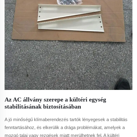
Az AC állvány szerepe a kültéri egység
stabilitásának biztosításában
A jó minőségű klímaberendezés tartók lényegesek a stabilitás
fenntartásához, és elkerülik a drága problémákat, amelyek a
mozgó talaj vagy rezgések miatt merülhetnek fel. A kültéri